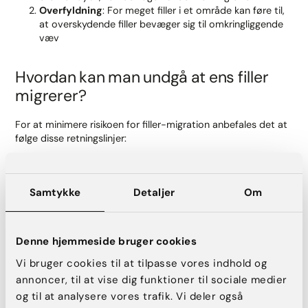
Overfyldning
: For meget filler i et område kan føre til,
at overskydende filler bevæger sig til omkringliggende
væv
Hvordan kan man undgå at ens filler
migrerer?
For at minimere risikoen for filler-migration anbefales det at
følge disse retningslinjer:
Vælg en erfaren behandler
: En kvalificeret og erfaren
behandler, som dem du møder hos AK Aesthetics, vil
have den nødvendige ekspertise til at injicere filleren
Samtykke
Detaljer
Om
korrekt.
Korrekt mængde filler
: Det er vigtigt ikke at overfylde
områderne. En erfaren behandler ved, hvor meget der
Denne hjemmeside bruger cookies
skal bruges for at opnå et naturligt resultat uden risiko
for migration. Så det bedste du kan gøre er at lytte til
Vi bruger cookies til at tilpasse vores indhold og
din behandlers rådgivning til mængden af filler –
annoncer, til at vise dig funktioner til sociale medier
selvom du måske ønsker en mere markant volumen.
og til at analysere vores trafik. Vi deler også
Efterbehandling
: Følg alle