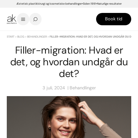
Æstetisk plastikkirurgi og kosmetiske behandlinger
Siden 1991
Naturlige resultater
Book tid
START
>
BLOG
>
BEHANDLINGER
>
FILLER-MIGRATION: HVAD ER DET, OG HVORDAN UNDGÅR DU DET?
Filler-migration: Hvad er
det, og hvordan undgår du
det?
3 juli, 2024
Behandlinger