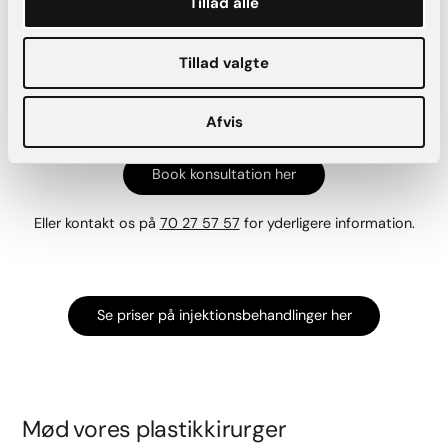
Tillad alle
tilfredshed. Vi er her for at besvare dine spørgsmål og sikre,
at du får de bedste resultater fra dine behandlinger. Hvis du
har oplevet filler-migration eller overvejer en filler-
Tillad valgte
behandling, er du velkommen til at kontakte os for en
konsultation. Vi ser frem til at hjælpe dig med at opnå et
smukt og naturligt udseende.
Afvis
Book konsultation her
Eller kontakt os på
70 27 57 57
for yderligere information.
Se priser på injektionsbehandlinger her
Mød vores plastikkirurger