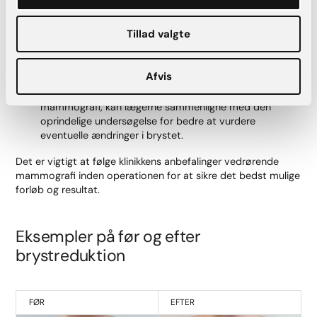
En mammografi kan:
Tillad valgte
Sikre, at brystvævet er sundt inden operationen: Dette
minimerer risikoen for komplikationer og sikrer, at
eventuelle abnormiteter opdages tidligt.
Afvis
Etablere en baseline: Hvis der senere skal foretages en
mammografi, kan lægerne sammenligne med den
oprindelige undersøgelse for bedre at vurdere
eventuelle ændringer i brystet.
Det er vigtigt at følge klinikkens anbefalinger vedrørende
mammografi inden operationen for at sikre det bedst mulige
forløb og resultat.
Eksempler på før og efter
brystreduktion
FØR
EFTER