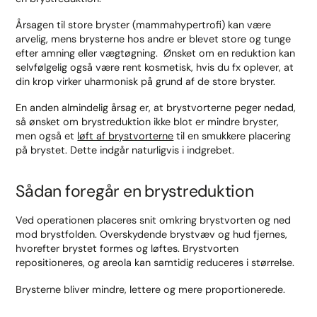
Årsagen til store bryster (mammahypertrofi) kan være
arvelig, mens brysterne hos andre er blevet store og tunge
efter amning eller vægtøgning. Ønsket om en reduktion kan
selvfølgelig også være rent kosmetisk, hvis du fx oplever, at
din krop virker uharmonisk på grund af de store bryster.
En anden almindelig årsag er, at brystvorterne peger nedad,
så ønsket om brystreduktion ikke blot er mindre bryster,
men også et
løft af brystvorterne
til en smukkere placering
på brystet. Dette indgår naturligvis i indgrebet.
Sådan foregår en brystreduktion
Ved operationen placeres snit omkring brystvorten og ned
mod brystfolden. Overskydende brystvæv og hud fjernes,
hvorefter brystet formes og løftes. Brystvorten
repositioneres, og areola kan samtidig reduceres i størrelse.
Brysterne bliver mindre, lettere og mere proportionerede.