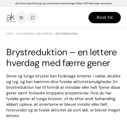
Æstetisk plastikkirurgi og kosmetiske behandlinger
Siden 1991
Naturlige resultater
Book tid
START
>
PLASTIKKIRURGI
>
BRYSTKIRURGI
>
BRYSTREDUKTION
Brystreduktion – en lettere
hverdag med færre gener
Store og tunge bryster kan forårsage smerter i nakke, skuldre
og ryg, og kan hæmme dine fysiske aktivitetsmuligheder. En
brystreduktion har til formål at mindske eller helt fjerne disse
gener samt forbedre kroppens propertioner. Hvis du har
fysiske gener af tunge bryster, vil du efter endt behandling
sikkert opleve, at smerterne er blevet mindre eller helt
forsvundet og at fysisk aktivitet så som løb, er blevet meget
lettere.