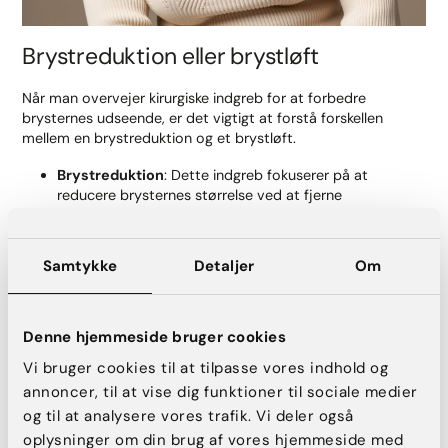
Brystreduktion eller brystløft
Når man overvejer kirurgiske indgreb for at forbedre
brysternes udseende, er det vigtigt at forstå forskellen
mellem en brystreduktion og et brystløft.
Brystreduktion
: Dette indgreb fokuserer på at
reducere brysternes størrelse ved at fjerne
overskydende væv og hud. Målet er at mindske fysiske
gener forbundet med store og tunge bryster samt at
skabe en bryststørrelse, der er i bedre proportion med
Samtykke
Detaljer
Om
resten af kroppen.
Brystløft
: Her omrokeres det eksisterende brystvæv
uden nødvendigvis at fjerne væv. Formålet er at løfte
Denne hjemmeside bruger cookies
og forme hængende bryster for at opnå et mere
ungdommeligt udseende.
Vi bruger cookies til at tilpasse vores indhold og
annoncer, til at vise dig funktioner til sociale medier
Valget mellem de to indgreb afhænger af individuelle behov
og til at analysere vores trafik. Vi deler også
og ønsker. Nogle kvinder kan også vælge at kombinere begge
oplysninger om din brug af vores hjemmeside med
indgreb for at opnå det ønskede resultat. Dette beslutter du