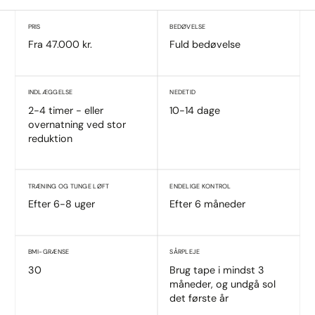
PRIS
BEDØVELSE
Fra 47.000 kr.
Fuld bedøvelse
INDLÆGGELSE
NEDETID
2-4 timer - eller
10-14 dage
overnatning ved stor
reduktion
TRÆNING OG TUNGE LØFT
ENDELIGE KONTROL
Efter 6-8 uger
Efter 6 måneder
BMI-GRÆNSE
SÅRPLEJE
30
Brug tape i mindst 3
måneder, og undgå sol
det første år