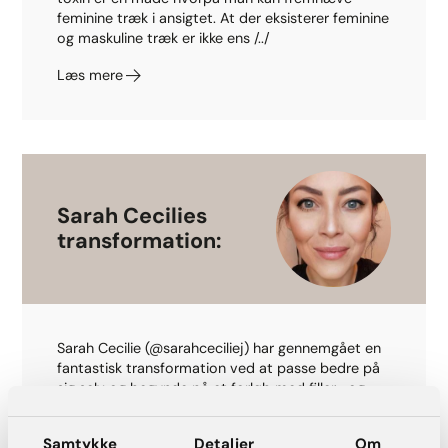
feminine træk i ansigtet. At der eksisterer feminine
og maskuline træk er ikke ens /../
Læs mere
Sarah Cecilies
transformation:
Sarah Cecilie (@sarahceciliej) har gennemgået en
fantastisk transformation ved at passe bedre på
sig selv og begynde på et forløb med filler- og
rynkebehandlinger hos /../
Samtykke
Detaljer
Om
Læs mere