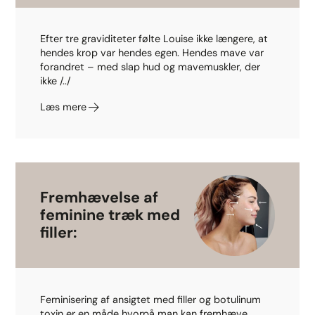
Efter tre graviditeter følte Louise ikke længere, at
hendes krop var hendes egen. Hendes mave var
forandret – med slap hud og mavemuskler, der
ikke /../
Læs mere
Fremhævelse af
feminine træk med
filler:
Feminisering af ansigtet med filler og botulinum
toxin er en måde hvorpå man kan fremhæve