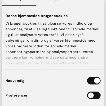
Denne hjemmeside bruger cookies
Vi bruger cookies til at tilpasse vores indhold og
annoncer, til at vise dig funktioner til sociale medier
Solveigs store
og til at analysere vores trafik. Vi deler også
forvandling:
oplysninger om din brug af vores hjemmeside med
vores partnere inden for sociale medier,
annonceringspartnere og analysepartnere. Vores
partnere kan kombinere disse data med andre
oplysninger, du har givet dem, eller som de har
Solveig Bruun er 48 år gammel, og har det seneste
indsamlet fra din brug af deres tjenester.
års tid været i et kost- og træningsforløb hos
Gustav Salinas, indehaver af Fitnessnu. Gustav /../
Samtykkevalg
Nødvendig
Læs mere
Præferencer