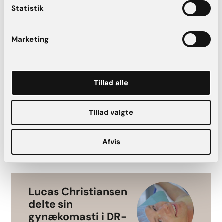
Statistik
Louises dagbog:
Marketing
Tillad alle
Louise har fået det, vi kalder en “Mommy
Makeover“, som består af en operation af både
bryster og mave. Louise fik foretaget et stort
Tillad valgte
brystløft, /../
Læs mere
Afvis
Lucas Christiansen
delte sin
gynækomasti i DR-