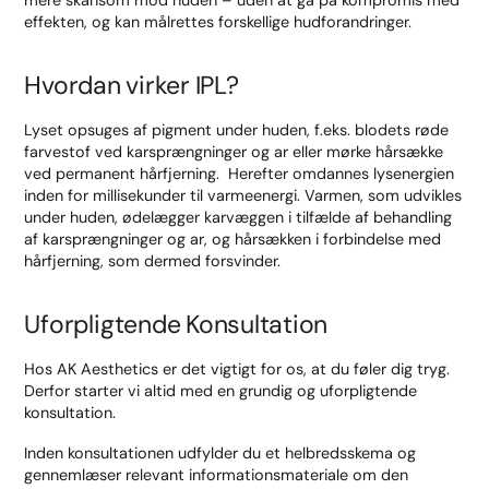
mere skånsom mod huden – uden at gå på kompromis med
effekten, og kan målrettes forskellige hudforandringer.
Hvordan virker IPL?
Lyset opsuges af pigment under huden, f.eks. blodets røde
farvestof ved karsprængninger og ar eller mørke hårsække
ved permanent hårfjerning. Herefter omdannes lysenergien
inden for millisekunder til varmeenergi. Varmen, som udvikles
under huden, ødelægger karvæggen i tilfælde af behandling
af karsprængninger og ar, og hårsækken i forbindelse med
hårfjerning, som dermed forsvinder.
Uforpligtende Konsultation
Hos AK Aesthetics er det vigtigt for os, at du føler dig tryg.
Derfor starter vi altid med en grundig og uforpligtende
konsultation.
Inden konsultationen udfylder du et helbredsskema og
gennemlæser relevant informationsmateriale om den