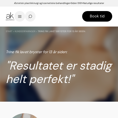
Æstetisk plastikkirurgi og kosmetiske behandlinger
Siden 1991
Naturlige resultater
Book tid
START
>
KUNDEERFARINGER
>
TRINE FIK LAVET BRYSTER FOR 13 ÅR SIDEN:
Trine fik lavet bryster for 13 år siden:
Resultatet er stadig
helt perfekt!