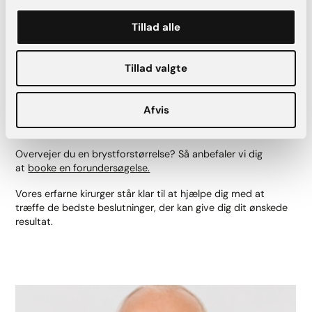
efter operationen.”
Tillad alle
Overvejer du en brystforstørrelse?
Tillad valgte
Trines spændende historie illustrerer, hvordan
brystimplantater kan have en lang holdbarhed, samtidig
Afvis
med at de tilpasser sig kroppens naturlige ændringer over
tid.
Overvejer du en brystforstørrelse? Så anbefaler vi dig
at
booke en forundersøgelse.
Vores erfarne kirurger står klar til at hjælpe dig med at
træffe de bedste beslutninger, der kan give dig dit ønskede
resultat.