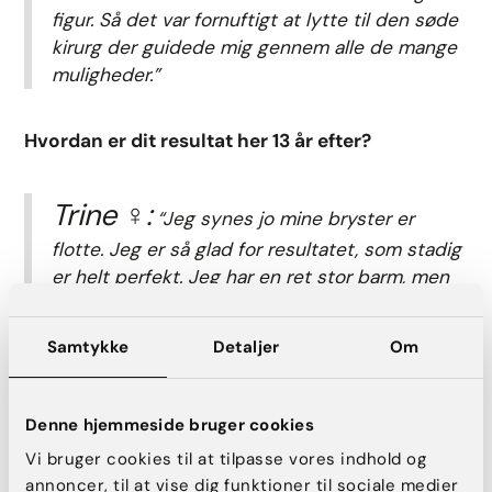
figur. Så det var fornuftigt at lytte til den søde
kirurg der guidede mig gennem alle de mange
muligheder.”
Hvordan er dit resultat her 13 år efter?
Trine ‍♀️:
“Jeg synes jo mine bryster er
flotte. Jeg er så glad for resultatet, som stadig
er helt perfekt. Jeg har en ret stor barm, men
det var jo også det jeg ønskede mig. Jeg
glemmer ofte hvor længe implantaterne har
Samtykke
Detaljer
Om
siddet der. De er jo blevet en del af mig, og jeg
mærker ikke rigtig til dem.”
Denne hjemmeside bruger cookies
Har dine bryster ændret sig i løbet af de 13 år?
Vi bruger cookies til at tilpasse vores indhold og
annoncer, til at vise dig funktioner til sociale medier