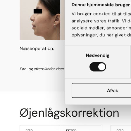
Denne hjemmeside bruger 
Vi bruger cookies til at til
analysere vores trafik. Vi
sociale medier, annonceri
oplysninger, du har givet d
Næseoperation.
Næseoper
Samtykkevalg
Nødvendig
Før- og efterbilleder viser eksempler på individuelle resultater. 
Afvis
Øjenlågskorrektion
FØR
EFTER
FØR