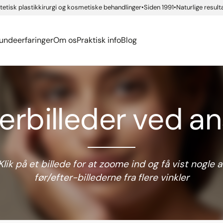
Ansigtskirurgi
ide app
etisk plastikkirurgi og kosmetiske behandlinger
Siden 1991
Naturlige result
siassen
urgisk ordbog
Føleforstyrrelser efter 
Kropskirurgi
rsen Rindom
ækmærker
ide app
eller brystforstørrelse
Se alle...
undeerfaringer
Om os
Praktisk info
Blog
terbilleder ved
an
Klik på et billede for at zoome ind og få vist nogle a
før/efter-billederne fra
flere vinkler