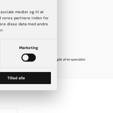
 sociale medier og til at
d vores partnere inden for
ere disse data med andre
r.
Marketing
 risici og mulige komplikationer gennemgås af en specialist.
Tillad alle