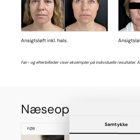
Ansigtsløft inkl. hals.
Ansigtsløf
Før- og efterbilleder viser eksempler på individuelle resultater. 
Næseoperation
Samtykke
FØR
EFTER
FØR