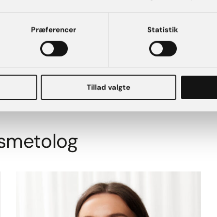
Præferencer
Statistik
Plastikkirurg Anders Ulrik
Overlæge i plastikkirurgi
Tillad valgte
osmetolog