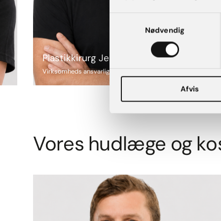
Samtykkevalg
Nødvendig
Plastikkirurg Jesper Trillingsgaard
Virksomheds ansvarlig Overlæge i plastikkirurgi
Afvis
Vores hudlæge og k