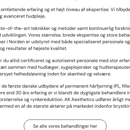
omfattende erfaring og et højt niveau af ekspertise. Vi tilbyde
g avanceret hudpleje.
te-of-the-art teknikker og metoder samt kontinuerlig forskning
udviklingen. Vores størrelse, brede ekspertise og store beha
ikker i Norden er udstyret med både specialiseret personale og
g resultater af højeste kvalitet.
du altid certificeret og autoriseret personale med stor erfar
 tæt sammen med hudlæger, sygeplejersker og hudterapeuter, hv
ersyet helhedsløsning inden for skønhed og velvære.
 de første danske udbydere af permanent hårfjerning IPL, fille
e end 30 års erfaring er vi blandt de dygtigste behandlere in
rstørrelse og rynkereduktion. AK Aesthetics udfører årligt m
ermed en af de største aktører på markedet indenfor brystkir
Se alle vores behandlinger her