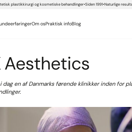
Ansigtskirurgi
ide app
etisk plastikkirurgi og kosmetiske behandlinger
Siden 1991
Naturlige result
siassen
urgisk ordbog
Føleforstyrrelser efter 
Kropskirurgi
rsen Rindom
ækmærker
ide app
eller brystforstørrelse
Se alle...
undeerfaringer
Om os
Praktisk info
Blog
 Aesthetics
i dag en af Danmarks førende klinikker inden for pla
dlinger.