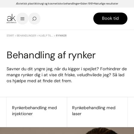
Æstetisk plastikkirurgi og kosmetiske behandlinger
Siden 1991
Naturlige resultater
Book tid
START
>
BEHANDLINGER
>
HJÆLP TIL...
>
RYNKER
Behandling af rynker
Savner du dit yngre jeg, når du kigger i spejlet? Forhindrer de
mange rynker dig i at vise dit friske, veludhvilede jeg? Så lad
os hjælpe med at finde det frem.
Rynkerbehandling med
Rynkebehandling med
injektioner
laser