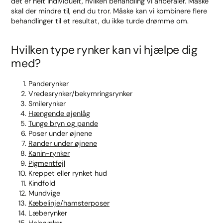
det er helt individuelt, hvilken behandling vi anbefaler. Måske
skal der mindre til, end du tror. Måske kan vi kombinere flere
behandlinger til et resultat, du ikke turde drømme om.
Hvilken type rynker kan vi hjælpe dig
med?
Panderynker
Vredesrynker/bekymringsrynker
Smilerynker
Hængende øjenlåg
Tunge bryn og pande
Poser under øjnene
Rander under øjnene
Kanin-rynker
Pigmentfejl
Kreppet eller rynket hud
Kindfold
Mundvige
Kæbelinje/hamsterposer
Læberynker