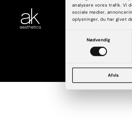
analysere vores trafik. Vi
KONTAKT
sociale medier, annonceri
AK Aesthetics
oplysninger, du har givet d
København
AK Aesthetics Aarhus
Samtykkevalg
Find vej og parkering
Nødvendig
Kontakt os
Afvis