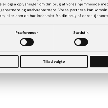
 deler også oplysninger om din brug af vores hjemmeside me
FØLG OS
POLITIKKER
ngspartnere og analysepartnere. Vores partnere kan kombin
Facebook
Standardbetingelser
em, eller som de har indsamlet fra din brug af deres tjeneste
Instagram
Privatlivspolitik
Trustpilot
Cookies
Blog
Sustainability Report
Præferencer
Statistik
Nyhedsbrev
Sustainability Policy
Business Code of
Conduct
Tillad valgte