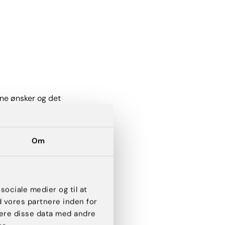
ne ønsker og det
Om
gelse hos en speciallæge
rventninger og risici, så
 sociale medier og til at
d vores partnere inden for
ere disse data med andre