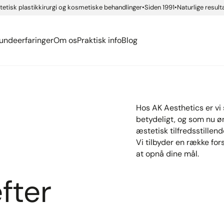
Ansigtskirurgi
ide app
etisk plastikkirurgi og kosmetiske behandlinger
Siden 1991
Naturlige result
siassen
urgisk ordbog
Føleforstyrrelser efter 
Kropskirurgi
rsen Rindom
ækmærker
ide app
eller brystforstørrelse
Se alle...
undeerfaringer
Om os
Praktisk info
Blog
Hos AK Aesthetics er vi 
betydeligt, og som nu ø
æstetisk tilfredsstillend
Vi tilbyder en række for
at opnå dine mål.
efter