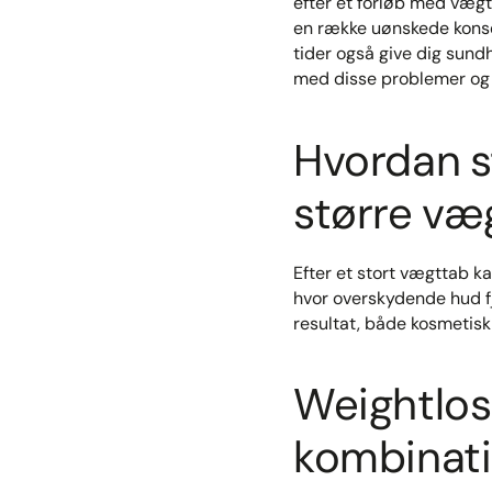
efter et forløb med væ
en række uønskede konse
tider også give dig su
med disse problemer og g
Hvordan s
større væ
Efter et stort vægttab k
hvor overskydende hud f
resultat, både kosmetisk 
Weightlos
kombinati