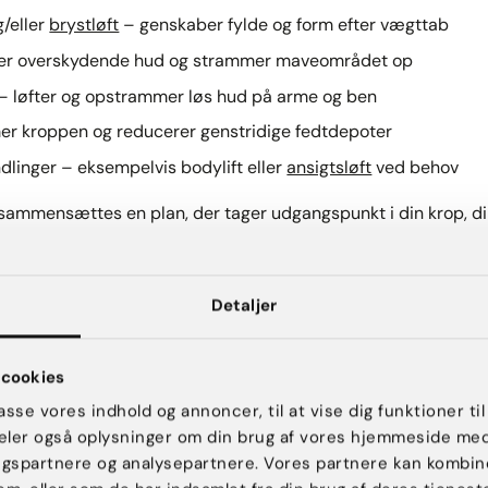
/eller
brystløft
– genskaber fylde og form efter vægttab
ner overskydende hud og strammer maveområdet op
– løfter og opstrammer løs hud på arme og ben
er kroppen og reducerer genstridige fedtdepoter
linger – eksempelvis bodylift eller
ansigtsløft
ved behov
ammensættes en plan, der tager udgangspunkt i din krop, di
.
ion og beslutning
Detaljer
cookies
r forløbet altid med en grundig og uforpligtende forundersø
nemgås dine ønsker, anatomiske forudsætninger, muligheder, fo
passe vores indhold og annoncer, til at vise dig funktioner til
 for at træffe din beslutning.
 deler også oplysninger om din brug af vores hjemmeside me
ngspartnere og analysepartnere. Vores partnere kan kombin