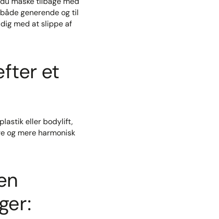
r du måske tilbage med
både generende og til
dig med at slippe af
fter et
astik eller bodylift,
re og mere harmonisk
en
ger: