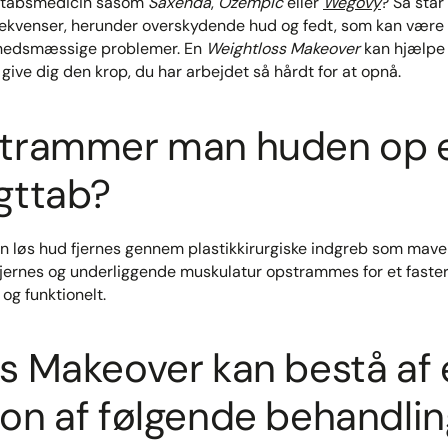
gttabsmedicin såsom
Saxenda
,
Ozempic
eller
Wegovy
? Så stå
kvenser, herunder overskydende hud og fedt, som kan være 
ndhedsmæssige problemer. En
Weightloss Makeover
kan hjælpe 
ive dig den krop, du har arbejdet så hårdt for at opnå.
trammer man huden op e
gttab?
an løs hud fjernes gennem plastikkirurgiske indgreb som mavepl
jernes og underliggende muskulatur opstrammes for et faste
og funktionelt.
s Makeover kan bestå af 
on af følgende behandlin