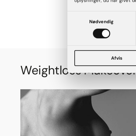
oplysninger, du har givet d
Samtykkevalg
Nødvendig
Afvis
Weightloss Makeover