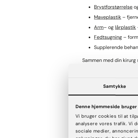
Brystforstørrelse
og
Maveplastik
– fjer
Arm
– og
lårplastik
Fedtsugning
– form
Supplerende behand
Sammen med din kirurg s
resultat, du drømmer om
Konsultat
Samtykke
Denne hjemmeside bruger 
Hos AK Aesthetics starte
i plastikkirurgi. Her gen
Vi bruger cookies til at til
du har et oplyst grundlag
analysere vores trafik. Vi
sociale medier, annonceri