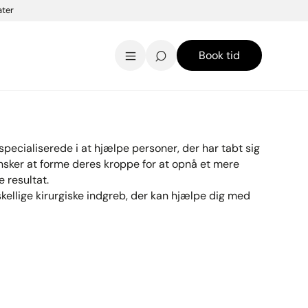
Laserbehandlinger
ater
brystløft
Få en flot kavalergang med
Hudbehandlinger
brystimplantater
Se alle...
Book tid
specialiserede i at hjælpe personer, der har tabt sig
nsker at forme deres kroppe for at opnå et mere
e resultat.
skellige kirurgiske indgreb, der kan hjælpe dig med