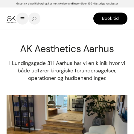
Æstetisk plastikkirurgi og kosmetiske behandlinger
Siden 1991
Naturlige resultater
Book tid
START
>
KLINIKKER
>
AK AESTHETICS AARHUS
AK Aesthetics Aarhus
I Lundingsgade 31 i Aarhus har vi en klinik hvor vi
både udfører kirurgiske forundersøgelser,
operationer og hudbehandlinger.