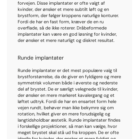
forvejen. Disse implantater er ofte valgt af
kvinder, der ønsker et mere subtilt løft og en
brystform, der følger kroppens naturlige konturer.
Fordi de har en fast form, kræver de en ru
overflade, så de ikke roterer. Dråbeformede
implantater kan være en god løsning for kvinder,
der ønsker et mere naturligt og diskret resultat.
Runde implantater
Runde implantater er det mest populære valg til
brystforstørrelse, da de giver en fyldigere og mere
symmetrisk volumen både i øverste og nederste
del af brystet. De er særligt velegnede til kvinder,
der ønsker en mere markeret kavalergang og et
løftet udtryk. Fordi de har en ensartet form hele
vejen rundt, behøver man ikke bekymre sig om
rotation, hvilket giver en mere forudsigelig og
langtidsholdbar æstetik. Runde implantater findes
i forskellige projektioner, så man kan vælge, hvor
meget brystet skal stå ud fra kroppen. De er ofte
ideelle for kvinder, der ønsker et mere fyldigt og