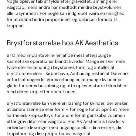
Nogle oplever tab af fylde efter graviditet, amning eller
vægttab, mens andre har medfødt mindre brystvolumen
eller asymmetri. For nogle kan indgrebet være en mulighed
for at skabe bedre proportioner og balance i forhold til
kroppen.
Brystforstørrelse hos AK Aesthetics
BFO med implantater er en af de mest efterspurgte
kosmetiske operationer blandt kvinder. Mange ønsker mere
fylde eller en ændring i brysternes form, og antallet af
brystforstørrelser i København, Aarhus og resten af Danmark
er fortsat stigende. Vores erfaring er, at mange kvinder er
glade for deres beslutning og ofte oplever større tilfredshed
med deres krop efter operationen.
Brystforstørrelse kan være en løsning for kvinder, der ønsker
at ændre størrelse eller form – for nogle for at opnå et mere
harmonisk kropsudtryk, for andre for at genskabe volumen
efter graviditet eller vægttab. Hos AK Aesthetics tilbyder vi
individuelle løsninger med udgangspunkt i dine ønsker, din
kropsform og dine proportioner. Valget af