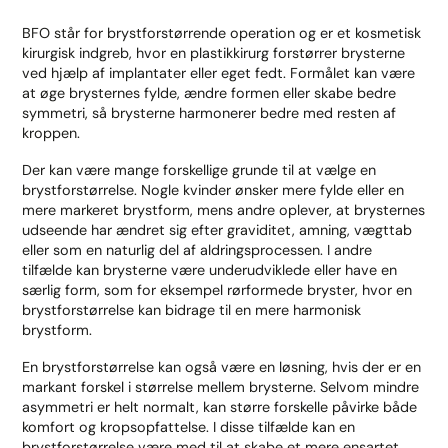
BFO står for brystforstørrende operation og er et kosmetisk
kirurgisk indgreb, hvor en plastikkirurg forstørrer brysterne
ved hjælp af implantater eller eget fedt. Formålet kan være
at øge brysternes fylde, ændre formen eller skabe bedre
symmetri, så brysterne harmonerer bedre med resten af
kroppen.
Der kan være mange forskellige grunde til at vælge en
brystforstørrelse. Nogle kvinder ønsker mere fylde eller en
mere markeret brystform, mens andre oplever, at brysternes
udseende har ændret sig efter graviditet, amning, vægttab
eller som en naturlig del af aldringsprocessen. I andre
tilfælde kan brysterne være underudviklede eller have en
særlig form, som for eksempel rørformede bryster, hvor en
brystforstørrelse kan bidrage til en mere harmonisk
brystform.
En brystforstørrelse kan også være en løsning, hvis der er en
markant forskel i størrelse mellem brysterne. Selvom mindre
asymmetri er helt normalt, kan større forskelle påvirke både
komfort og kropsopfattelse. I disse tilfælde kan en
brystforstørrelse være med til at skabe et mere ensartet