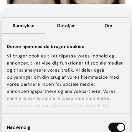
BFO. Implantat Mentor CPG 321, 245 cc.
Samtykke
Detaljer
Om
FØR
EFTER
Denne hjemmeside bruger cookies
Vi bruger cookies til at tilpasse vores indhold og
annoncer, til at vise dig funktioner til sociale medier
og til at analysere vores trafik. Vi deler også
oplysninger om din brug af vores hjemmeside med
vores partnere inden for sociale medier,
annonceringspartnere og analysepartnere. Vores
partnere kan kombinere disse data med andre
oplysninger, du har givet dem, eller som de har
BFO. Implantat: Silimed True Texture, Lo 260 cc
indsamlet fra din brug af deres tjenester.
Samtykkevalg
Før- og efterbilleder viser eksempler på individuelle resultater. Alle
Nødvendig
procedurer sker efter en obligatorisk konsultation, hvor forudsætninger,