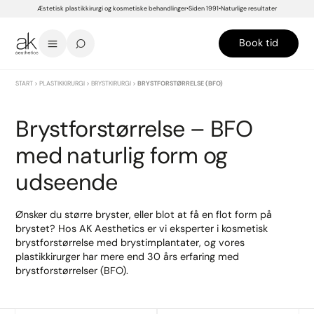
Æstetisk plastikkirurgi og kosmetiske behandlinger
Siden 1991
Naturlige resultater
Book tid
START
>
PLASTIKKIRURGI
>
BRYSTKIRURGI
>
BRYSTFORSTØRRELSE (BFO)
Brystforstørrelse – BFO
med naturlig form og
udseende
Ønsker du større bryster, eller blot at få en flot form på
brystet? Hos AK Aesthetics er vi eksperter i kosmetisk
brystforstørrelse med brystimplantater, og vores
plastikkirurger har mere end 30 års erfaring med
brystforstørrelser (BFO).