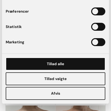
risici og mulige komplikationer gennemgås af en specialist.
Præferencer
FØR
EFTER
Statistik
Marketing
Tillad alle
Tillad valgte
BFO. Implantat Mentor CPG-322 str. 295 cc.
Afvis
FØR
EFTER