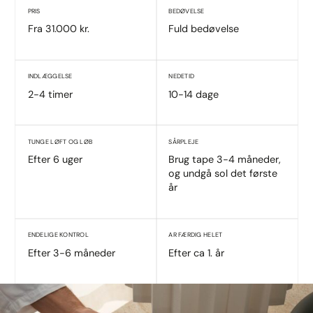
PRIS
BEDØVELSE
Fra 31.000 kr.
Fuld bedøvelse
INDLÆGGELSE
NEDETID
2-4 timer
10-14 dage
TUNGE LØFT OG LØB
SÅRPLEJE
Efter 6 uger
Brug tape 3-4 måneder,
og undgå sol det første
år
ENDELIGE KONTROL
AR FÆRDIG HELET
Efter 3-6 måneder
Efter ca 1. år