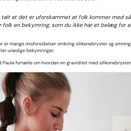
t talt at det er uforskammet at folk kommer med s
ver folk en bekymring, som du ikke har et belæg for 
er er mange misforståelser omkring silikonebryster og amning.
ster unødige bekymringer.
 Paula fortælle om hvordan en graviditet med silikonebryster