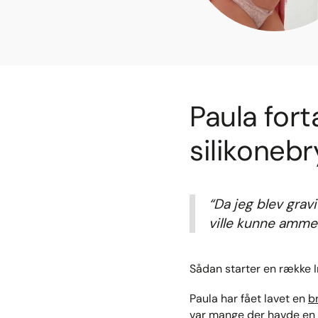
Paula fort
silikonebr
“Da jeg blev gravi
ville kunne amme
Sådan starter en række I
Paula har fået lavet en
b
var mange der havde en h