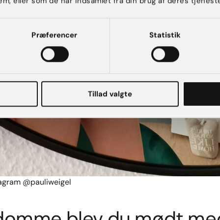
em, eller som de har indsamlet fra din brug af deres tjeneste
Præferencer
Statistik
Tillad valgte
stagram @pauliweigel
rdomme blev du mødt med 