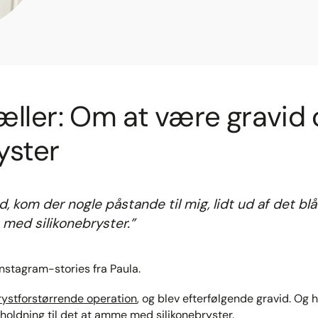
æller: Om at være gravid
yster
d, kom der nogle påstande til mig, lidt ud af det bl
 med silikonebryster.”
nstagram-stories fra Paula.
rystforstørrende operation
, og blev efterfølgende gravid. Og 
oldning til det at amme med silikonebryster.