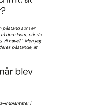
r?
en påstand som er
 få dem lavet, når de
u vil have?”. Men jeg
deres påstande, at
når blev
va-implantater i