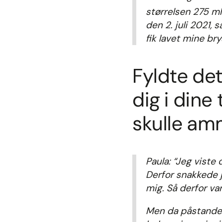
størrelsen 275 ml.
den 2. juli 2021, 
fik lavet mine bry
Fyldte det
dig i dine
skulle a
Paula: “Jeg viste 
Derfor snakkede 
mig. Så derfor var
Men da påstanden