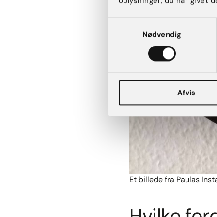
oplysninger, du har givet d
Samtykkevalg
Nødvendig
Afvis
Et billede fra Paulas In
Hvilke fo