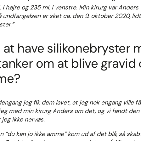
 i højre og 235 ml. i venstre. Min kirurg var
Anders 
så undfangelsen er sket ca. den 9. oktober 2020, lidt
ster.”
 at have silikonebryster 
 tanker om at blive gravid 
mme?
dengang jeg fik dem lavet, at jeg nok engang ville f
jeg med min kirurg Anders om det, og vi fandt den 
 jeg ikke nervøs.
 “du kan jo ikke amme” kom ud af det blå, så skab