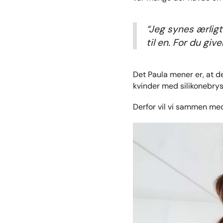
“Jeg synes ærlig
til en. For du gi
Det Paula mener er, at d
kvinder med silikonebry
Derfor vil vi sammen med