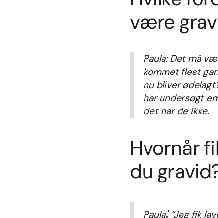
være grav
Paula: Det må væ
kommet flest gang
nu bliver ødelagt?
har undersøgt em
det har de ikke.
Hvornår fi
du gravid
:
Paula
“Jeg fik la