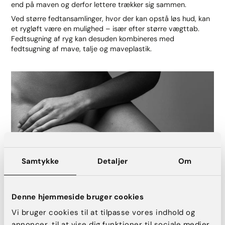
end på maven og derfor lettere trækker sig sammen.
Ved større fedtansamlinger, hvor der kan opstå løs hud, kan
et rygløft være en mulighed – især efter større vægttab.
Fedtsugning af ryg kan desuden kombineres med
fedtsugning af mave, talje og maveplastik.
Samtykke
Detaljer
Om
Denne hjemmeside bruger cookies
Fedtsugning venusbjerg (mons pubis)
Mons pubis, også kaldet venusbjerget, er det behårede
Vi bruger cookies til at tilpasse vores indhold og
område mellem maven og kønsorganet, hvor underliggende
annoncer, til at vise dig funktioner til sociale medier