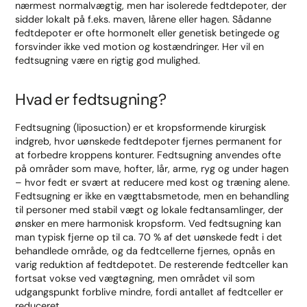
nærmest normalvægtig, men har isolerede fedtdepoter, der
sidder lokalt på f.eks. maven, lårene eller hagen. Sådanne
fedtdepoter er ofte hormonelt eller genetisk betingede og
forsvinder ikke ved motion og kostændringer. Her vil en
fedtsugning være en rigtig god mulighed.
Hvad er fedtsugning?
Fedtsugning (liposuction) er et kropsformende kirurgisk
indgreb, hvor uønskede fedtdepoter fjernes permanent for
at forbedre kroppens konturer. Fedtsugning anvendes ofte
på områder som mave, hofter, lår, arme, ryg og under hagen
– hvor fedt er svært at reducere med kost og træning alene.
Fedtsugning er ikke en vægttabsmetode, men en behandling
til personer med stabil vægt og lokale fedtansamlinger, der
ønsker en mere harmonisk kropsform. Ved fedtsugning kan
man typisk fjerne op til ca. 70 % af det uønskede fedt i det
behandlede område, og da fedtcellerne fjernes, opnås en
varig reduktion af fedtdepotet. De resterende fedtceller kan
fortsat vokse ved vægtøgning, men området vil som
udgangspunkt forblive mindre, fordi antallet af fedtceller er
reduceret.