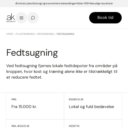
Æstetisk plastikkirurgi og kosmetiske behandlinger
Siden 1991
Naturlige resultater
Book tid
START
>
PLASTIKKIRURGI
>
KROPSKIRURGI
>
FEDTSUGNING
Fedtsugning
Ved fedtsugning fjernes lokale fedtdepoter fra områder på
kroppen, hvor kost og træning alene ikke er tilstrækkeligt til
at reducere fedtet.
PRIS
BEDØVELSE
Fra 15.000 kr.
Lokal og fuld bedøvelse
INDLÆGGELSE
NEDETID