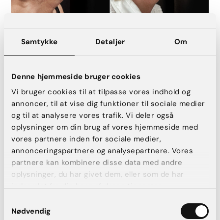
Samtykke
Detaljer
Om
Halsløft (direkte).
FØR
EFTER
Denne hjemmeside bruger cookies
Vi bruger cookies til at tilpasse vores indhold og
annoncer, til at vise dig funktioner til sociale medier
og til at analysere vores trafik. Vi deler også
oplysninger om din brug af vores hjemmeside med
vores partnere inden for sociale medier,
annonceringspartnere og analysepartnere. Vores
partnere kan kombinere disse data med andre
oplysninger, du har givet dem, eller som de har
indsamlet fra din brug af deres tjenester.
Samtykkevalg
Halsløft (direkte).
Nødvendig