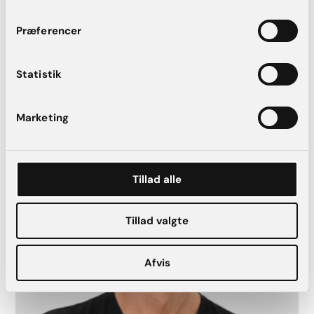
Før- og efterbilleder viser eksempler på individuelle resultater. Alle
procedurer sker efter en obligatorisk konsultation, hvor forudsætninger,
Præferencer
risici og mulige komplikationer gennemgås af en specialist.
Statistik
Vores plastikkirurger som udfører
halsløft
Marketing
Tillad alle
Tillad valgte
Afvis