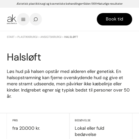
Æstetisk plastikkirurgi og kosmetiske behandlinger
Siden 1991
Naturlige resultater
Book tid
START
>
PLASTIKKIRURGI
>
ANSIGTSKIRURGI
>
HALSLØFT
Halsløft
Løs hud på halsen opstår med alderen eller genetisk. En
halsopstramning kan fjerne overskydende hud og give et
mere stramt udseende, men påvirker ikke kæbelinje eller
kinder. Indgrebet egner sig typisk bedst til personer over 50
år.
PRIS
BEDØVELSE
fra 20.000 kr.
Lokal eller fuld
bedøvelse