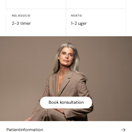
INDLÆGGELSE
NEDETID
2-3 timer
1-2 uger
Book konsultation
Patientinformation