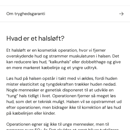
Om tryghedsgaranti
Hvad er et halsløft?
Et halsløft er en kosmetisk operation, hvor vi fjerner
overskydende hud og strammer muskulaturen i halsen. Det
kan reducere løs hud, “kalkunhals” eller dobbelthage og give
en mere markeret kæbelinje og et yngre udtryk.
Løs hud på halsen opstår i takt med vi ældes, fordi huden
mister elasticitet og tyngdekraften trækker huden nedad.
Nogle mennesker er genetisk disponeret til at udvikle en
“tung” hals tidligt i livet. Operationen fjerner så meget løs
hud, som det er teknisk muligt. Halsen vil se opstrammet ud
efter operationen, men bidrager ikke til korrektion af løs hud
på kæbelinjen eller kinder.
Operationen egner sig ikke til unge mennesker, men til
personer over 50+ år. Det skyldes at arret bliver tydeligere