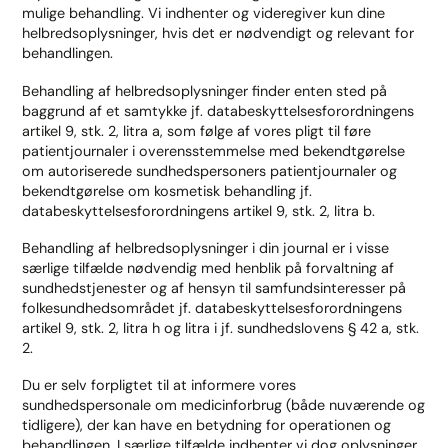
mulige behandling. Vi indhenter og videregiver kun dine
helbredsoplysninger, hvis det er nødvendigt og relevant for
behandlingen.
Behandling af helbredsoplysninger finder enten sted på
baggrund af et samtykke jf. databeskyttelsesforordningens
artikel 9, stk. 2, litra a, som følge af vores pligt til føre
patientjournaler i overensstemmelse med bekendtgørelse
om autoriserede sundhedspersoners patientjournaler og
bekendtgørelse om kosmetisk behandling jf.
databeskyttelsesforordningens artikel 9, stk. 2, litra b.
Behandling af helbredsoplysninger i din journal er i visse
særlige tilfælde nødvendig med henblik på forvaltning af
sundhedstjenester og af hensyn til samfundsinteresser på
folkesundhedsområdet jf. databeskyttelsesforordningens
artikel 9, stk. 2, litra h og litra i jf. sundhedslovens § 42 a, stk.
2.
Du er selv forpligtet til at informere vores
sundhedspersonale om medicinforbrug (både nuværende og
tidligere), der kan have en betydning for operationen og
behandlingen. I særlige tilfælde indhenter vi dog oplysninger