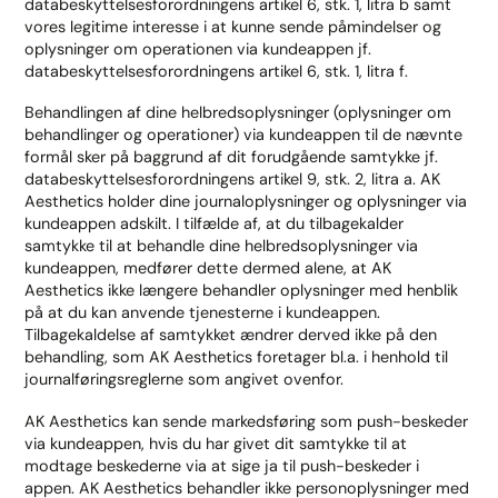
databeskyttelsesforordningens artikel 6, stk. 1, litra b samt
vores legitime interesse i at kunne sende påmindelser og
oplysninger om operationen via kundeappen jf.
databeskyttelsesforordningens artikel 6, stk. 1, litra f.
Behandlingen af dine helbredsoplysninger (oplysninger om
behandlinger og operationer) via kundeappen til de nævnte
formål sker på baggrund af dit forudgående samtykke jf.
databeskyttelsesforordningens artikel 9, stk. 2, litra a. AK
Aesthetics holder dine journaloplysninger og oplysninger via
kundeappen adskilt. I tilfælde af, at du tilbagekalder
samtykke til at behandle dine helbredsoplysninger via
kundeappen, medfører dette dermed alene, at AK
Aesthetics ikke længere behandler oplysninger med henblik
på at du kan anvende tjenesterne i kundeappen.
Tilbagekaldelse af samtykket ændrer derved ikke på den
behandling, som AK Aesthetics foretager bl.a. i henhold til
journalføringsreglerne som angivet ovenfor.
AK Aesthetics kan sende markedsføring som push-beskeder
via kundeappen, hvis du har givet dit samtykke til at
modtage beskederne via at sige ja til push-beskeder i
appen. AK Aesthetics behandler ikke personoplysninger med