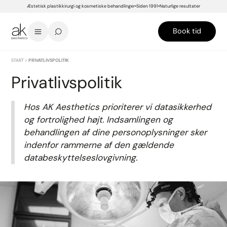
Æstetisk plastikkirurgi og kosmetiske behandlinger
Siden 1991
Naturlige resultater
Book tid
START
>
PRIVATLIVSPOLITIK
Privatlivspolitik
Hos AK Aesthetics prioriterer vi datasikkerhed
og fortrolighed højt. Indsamlingen og
behandlingen af dine personoplysninger sker
indenfor rammerne af den gældende
databeskyttelseslovgivning.