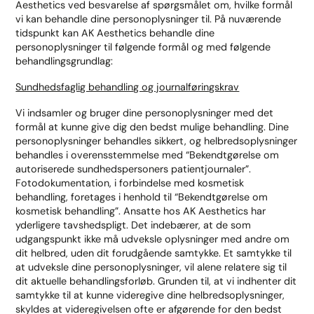
Aesthetics ved besvarelse af spørgsmålet om, hvilke formål
vi kan behandle dine personoplysninger til. På nuværende
tidspunkt kan AK Aesthetics behandle dine
personoplysninger til følgende formål og med følgende
behandlingsgrundlag:
Sundhedsfaglig behandling og journalføringskrav
Vi indsamler og bruger dine personoplysninger med det
formål at kunne give dig den bedst mulige behandling. Dine
personoplysninger behandles sikkert, og helbredsoplysninger
behandles i overensstemmelse med “Bekendtgørelse om
autoriserede sundhedspersoners patientjournaler”.
Fotodokumentation, i forbindelse med kosmetisk
behandling, foretages i henhold til “Bekendtgørelse om
kosmetisk behandling”. Ansatte hos AK Aesthetics har
yderligere tavshedspligt. Det indebærer, at de som
udgangspunkt ikke må udveksle oplysninger med andre om
dit helbred, uden dit forudgående samtykke. Et samtykke til
at udveksle dine personoplysninger, vil alene relatere sig til
dit aktuelle behandlingsforløb. Grunden til, at vi indhenter dit
samtykke til at kunne videregive dine helbredsoplysninger,
skyldes at videregivelsen ofte er afgørende for den bedst