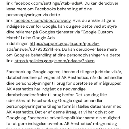
link:
facebook.com/settings/?tab=ads#
. Du kan derudover
læse mere om Facebooks behandling af dine
personoplysninger via dette
link:
facebook.com/about/privacy
. Hvis du ønsker at gøre
indsigelse over for Google, kan du gøre dette ved at styre
dine reklamer på Googles tjenester via ”Google Custom
Match” i dine Google Ads-
indstillinger:
https://support.google.com/google-
ads/answer/6379332?hl=en
. Du kan derudover læse mere
om Googles behandling af dine personoplysninger via dette
link:
https://policies.google.com/privacy?hl=en
.
Facebook og Google agerer, i henhold til egne juridiske vilkår,
databehandlere på vegne af AK Aesthetics, når de behandler
dine personoplysninger til brug for oprettelse af målgrupper.
AK Aesthetics har indgået de nødvendige
databehandleraftaler til brug herfor. Det kan dog ikke
udelukkes, at Facebook og Google også behandler
personoplysningerne til egne formål i fælles dataansvar med
AK Aesthetics. Det er af denne årsag, at vi har oplyst om
Google og Facebooks privatlivspolitikker samt din mulighed
for at gøre indsigelse ovenfor. AK Aesthetics’ retsgrundlag