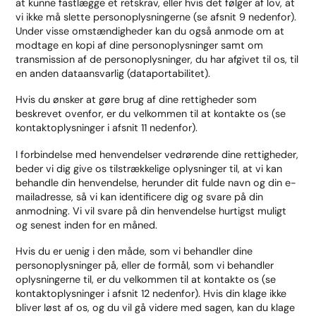
at kunne fastlægge et retskrav, eller hvis det følger af lov, at
vi ikke må slette personoplysningerne (se afsnit 9 nedenfor).
Under visse omstændigheder kan du også anmode om at
modtage en kopi af dine personoplysninger samt om
transmission af de personoplysninger, du har afgivet til os, til
en anden dataansvarlig (dataportabilitet).
Hvis du ønsker at gøre brug af dine rettigheder som
beskrevet ovenfor, er du velkommen til at kontakte os (se
kontaktoplysninger i afsnit 11 nedenfor).
I forbindelse med henvendelser vedrørende dine rettigheder,
beder vi dig give os tilstrækkelige oplysninger til, at vi kan
behandle din henvendelse, herunder dit fulde navn og din e-
mailadresse, så vi kan identificere dig og svare på din
anmodning. Vi vil svare på din henvendelse hurtigst muligt
og senest inden for en måned.
Hvis du er uenig i den måde, som vi behandler dine
personoplysninger på, eller de formål, som vi behandler
oplysningerne til, er du velkommen til at kontakte os (se
kontaktoplysninger i afsnit 12 nedenfor). Hvis din klage ikke
bliver løst af os, og du vil gå videre med sagen, kan du klage