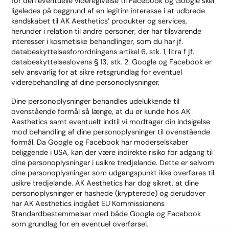
for den eventuelle videregivelse til Facebook og Google sker
ligeledes på baggrund af en legitim interesse i at udbrede
kendskabet til AK Aesthetics’ produkter og services,
herunder i relation til andre personer, der har tilsvarende
interesser i kosmetiske behandlinger, som du har jf.
databeskyttelsesforordningens artikel 6, stk. 1, litra f jf.
databeskyttelseslovens § 13, stk. 2. Google og Facebook er
selv ansvarlig for at sikre retsgrundlag for eventuel
viderebehandling af dine personoplysninger.
Dine personoplysninger behandles udelukkende til
ovenstående formål så længe, at du er kunde hos AK
Aesthetics samt eventuelt indtil vi modtager din indsigelse
mod behandling af dine personoplysninger til ovenstående
formål. Da Google og Facebook har moderselskaber
beliggende i USA, kan der være indirekte risiko for adgang til
dine personoplysninger i usikre tredjelande. Dette er selvom
dine personoplysninger som udgangspunkt ikke overføres til
usikre tredjelande. AK Aesthetics har dog sikret, at dine
personoplysninger er hashede (krypterede) og derudover
har AK Aesthetics indgået EU Kommissionens
Standardbestemmelser med både Google og Facebook
som grundlag for en eventuel overførsel.