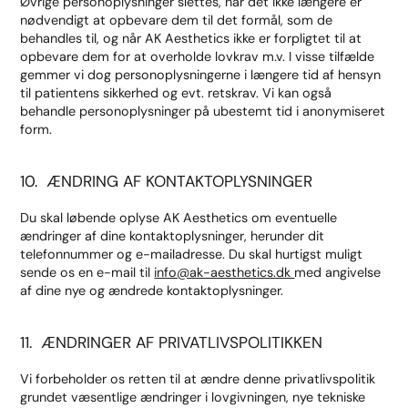
Øvrige personoplysninger slettes, når det ikke længere er
nødvendigt at opbevare dem til det formål, som de
behandles til, og når AK Aesthetics ikke er forpligtet til at
opbevare dem for at overholde lovkrav m.v. I visse tilfælde
gemmer vi dog personoplysningerne i længere tid af hensyn
til patientens sikkerhed og evt. retskrav. Vi kan også
behandle personoplysninger på ubestemt tid i anonymiseret
form.
10. ÆNDRING AF KONTAKTOPLYSNINGER
Du skal løbende oplyse AK Aesthetics om eventuelle
ændringer af dine kontaktoplysninger, herunder dit
telefonnummer og e-mailadresse. Du skal hurtigst muligt
sende os en e-mail til
info@ak-aesthetics.dk
med angivelse
af dine nye og ændrede kontaktoplysninger.
11. ÆNDRINGER AF PRIVATLIVSPOLITIKKEN
Vi forbeholder os retten til at ændre denne privatlivspolitik
grundet væsentlige ændringer i lovgivningen, nye tekniske