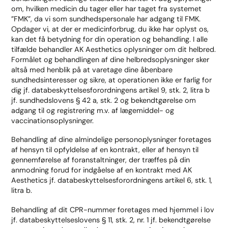
om, hvilken medicin du tager eller har taget fra systemet
”FMK”, da vi som sundhedspersonale har adgang til FMK.
Opdager vi, at der er medicinforbrug, du ikke har oplyst os,
kan det få betydning for din operation og behandling. I alle
tilfælde behandler AK Aesthetics oplysninger om dit helbred.
Formålet og behandlingen af dine helbredsoplysninger sker
altså med henblik på at varetage dine åbenbare
sundhedsinteresser og sikre, at operationen ikke er farlig for
dig jf. databeskyttelsesforordningens artikel 9, stk. 2, litra b
jf. sundhedslovens § 42 a, stk. 2 og bekendtgørelse om
adgang til og registrering m.v. af lægemiddel- og
vaccinationsoplysninger.
Behandling af dine almindelige personoplysninger foretages
af hensyn til opfyldelse af en kontrakt, eller af hensyn til
gennemførelse af foranstaltninger, der træffes på din
anmodning forud for indgåelse af en kontrakt med AK
Aesthetics jf. databeskyttelsesforordningens artikel 6, stk. 1,
litra b.
Behandling af dit CPR-nummer foretages med hjemmel i lov
jf. databeskyttelseslovens § 11, stk. 2, nr. 1 jf. bekendtgørelse