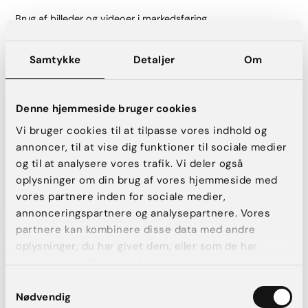
Brug af billeder og videoer i markedsføring
AK Aesthetics kan også indhente dit forudgående samtykke
til at offentliggøre billeder eller videoer af dig på vores
Samtykke
Detaljer
Om
hjemmeside eller via sociale medier i markedsføringsøjemed
jf. databeskyttelsesforordningens artikel 6, stk. 1, litra a og
artikel 9, stk. 2, litra a. Billederne kan indeholde oplysninger
Denne hjemmeside bruger cookies
om dit helbred, da oplysninger om, at du har fået foretaget
en operation/behandling, også falder ind under denne
Vi bruger cookies til at tilpasse vores indhold og
kategori. Vi kan f.eks. indhente samtykke til at
annoncer, til at vise dig funktioner til sociale medier
offentliggørelse før- og efterbilleder af din
og til at analysere vores trafik. Vi deler også
operation/behandling.
oplysninger om din brug af vores hjemmeside med
Overholdelse af lovgivning
vores partnere inden for sociale medier,
annonceringspartnere og analysepartnere. Vores
Vi kan også behandle dine personoplysninger til andre
partnere kan kombinere disse data med andre
formål, hvis vi er forpligtede til det efter lovgivningen jf.
oplysninger, du har givet dem, eller som de har
databeskyttelsesforordningens artikel 6, stk. 1, litra c
(almindelige personoplysninger) eller særlovgivningen for
indsamlet fra din brug af deres tjenester.
følsomme personoplysninger.
Samtykkevalg
Nødvendig
Servicemeddelelser, statistikker og forskning