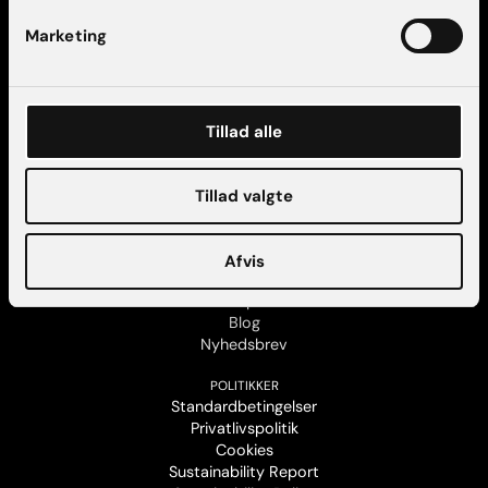
Marketing
KONTAKT
AK Aesthetics København
Tillad alle
AK Aesthetics Aarhus
Find vej og parkering
Kontakt os
Tillad valgte
FØLG OS
Facebook
Afvis
Instagram
Trustpilot
Blog
Nyhedsbrev
POLITIKKER
Standardbetingelser
Privatlivspolitik
Cookies
Sustainability Report