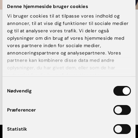
Denne hjemmeside bruger cookies
Vi bruger cookies til at tilpasse vores indhold og
Aldersgrænse for behandlinger
annoncer, til at vise dig funktioner til sociale medier
og til at analysere vores trafik. Vi deler også
oplysninger om din brug af vores hjemmeside med
Hos AK Aesthetics er aldersgrænsen for
vores partnere inden for sociale medier,
kosmetiske behandlinger og operationer 18 år i
annonceringspartnere og analysepartnere. Vores
henhold til dansk lovgivning. Vi lægger stor vægt
partnere kan kombinere disse data med andre
på, at alle behandlinger vælges på et velovervejet
oplysninger, du har givet dem, eller som de har
grundlag, hvor din sundhed, sikkerhed og
indsamlet fra din brug af deres tjenester.
forventninger altid er i centrum.
Samtykkevalg
Nødvendig
Her kan du desuden læse hvilke patienter vi ikke
opererer
Præferencer
Statistik