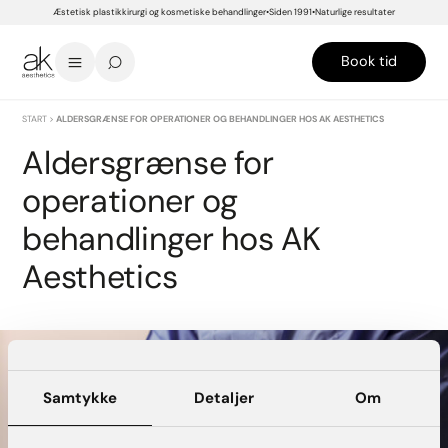
Æstetisk plastikkirurgi og kosmetiske behandlinger
Siden 1991
Naturlige resultater
Book tid
START
>
ALDERSGRÆNSE FOR OPERATIONER OG BEHANDLINGER HOS AK AESTHETICS
Aldersgrænse for
operationer og
behandlinger hos AK
Aesthetics
Samtykke
Detaljer
Om