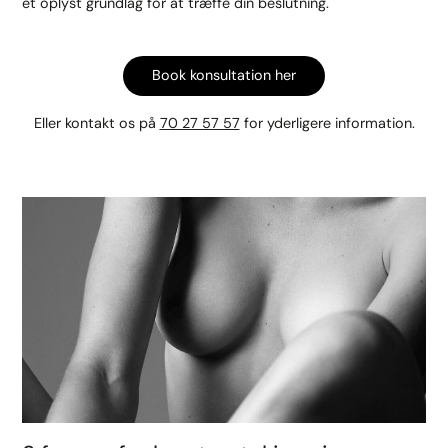
et oplyst grundlag for at træffe din beslutning.
Book konsultation her
Eller kontakt os på
70 27 57 57
for yderligere information.