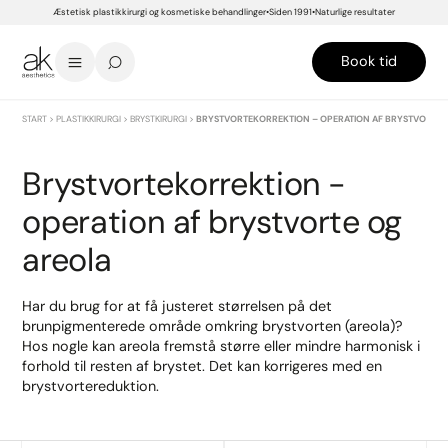
Æstetisk plastikkirurgi og kosmetiske behandlinger
Siden 1991
Naturlige resultater
Book tid
START
>
PLASTIKKIRURGI
>
BRYSTKIRURGI
>
BRYSTVORTEKORREKTION – OPERATION AF BRYSTVORTE 
Brystvortekorrektion -
operation af brystvorte og
areola
Har du brug for at få justeret størrelsen på det
brunpigmenterede område omkring brystvorten (areola)?
Hos nogle kan areola fremstå større eller mindre harmonisk i
forhold til resten af brystet. Det kan korrigeres med en
brystvortereduktion.