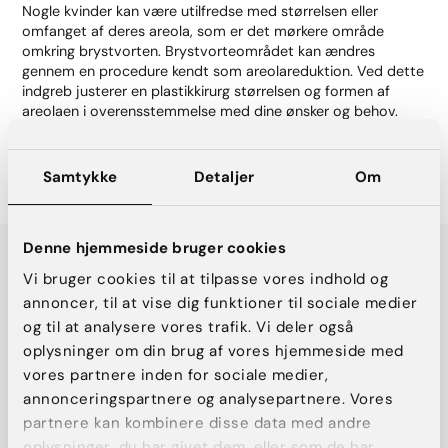
Nogle kvinder kan være utilfredse med størrelsen eller
omfanget af deres areola, som er det mørkere område
omkring brystvorten. Brystvorteområdet kan ændres
gennem en procedure kendt som areolareduktion. Ved dette
indgreb justerer en plastikkirurg størrelsen og formen af
areolaen i overensstemmelse med dine ønsker og behov.
Areolareduktion kan udføres som en selvstændig operation
eller som en del af en brystforstørrende operation eller et
brystløft for at opnå et mere afbalanceret brystudseende.
Samtykke
Detaljer
Om
Denne hjemmeside bruger cookies
Vi bruger cookies til at tilpasse vores indhold og
annoncer, til at vise dig funktioner til sociale medier
og til at analysere vores trafik. Vi deler også
oplysninger om din brug af vores hjemmeside med
vores partnere inden for sociale medier,
annonceringspartnere og analysepartnere. Vores
partnere kan kombinere disse data med andre
oplysninger, du har givet dem, eller som de har