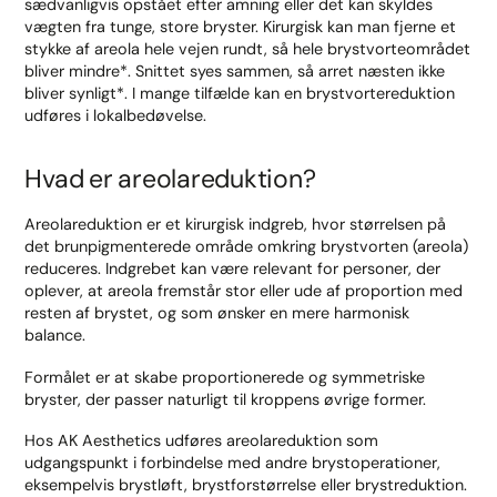
sædvanligvis opstået efter amning eller det kan skyldes
vægten fra tunge, store bryster. Kirurgisk kan man fjerne et
stykke af areola hele vejen rundt, så hele brystvorteområdet
bliver mindre*. Snittet syes sammen, så arret næsten ikke
bliver synligt*. I mange tilfælde kan en brystvortereduktion
udføres i lokalbedøvelse.
Hvad er areolareduktion?
Areolareduktion er et kirurgisk indgreb, hvor størrelsen på
det brunpigmenterede område omkring brystvorten (areola)
reduceres. Indgrebet kan være relevant for personer, der
oplever, at areola fremstår stor eller ude af proportion med
resten af brystet, og som ønsker en mere harmonisk
balance.
Formålet er at skabe proportionerede og symmetriske
bryster, der passer naturligt til kroppens øvrige former.
Hos AK Aesthetics udføres areolareduktion som
udgangspunkt i forbindelse med andre brystoperationer,
eksempelvis brystløft, brystforstørrelse eller brystreduktion.