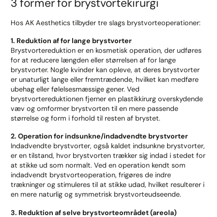
3 former for brystvortekirurgi
Hos AK Aesthetics tilbyder tre slags brystvorteoperationer:
1. Reduktion af for lange brystvorter
Brystvortereduktion er en kosmetisk operation, der udføres
for at reducere længden eller størrelsen af for lange
brystvorter. Nogle kvinder kan opleve, at deres brystvorter
er unaturligt lange eller fremtrædende, hvilket kan medføre
ubehag eller følelsesmæssige gener. Ved
brystvortereduktionen fjerner en plastikkirurg overskydende
væv og omformer brystvorten til en mere passende
størrelse og form i forhold til resten af brystet.
2. Operation for indsunkne/indadvendte brystvorter
Indadvendte brystvorter, også kaldet indsunkne brystvorter,
er en tilstand, hvor brystvorten trækker sig indad i stedet for
at stikke ud som normalt. Ved en operation kendt som
indadvendt brystvorteoperation, frigøres de indre
trækninger og stimuleres til at stikke udad, hvilket resulterer i
en mere naturlig og symmetrisk brystvorteudseende.
3. Reduktion af selve brystvorteområdet (areola)