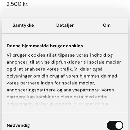
2.500 kr.
Book konsultation
Samtykke
Detaljer
Om
Denne hjemmeside bruger cookies
FRAX – Håndfladestort ar
Vi bruger cookies til at tilpasse vores indhold og
Læs mere
annoncer, til at vise dig funktioner til sociale medier
og til at analysere vores trafik. Vi deler også
3.000 kr.
oplysninger om din brug af vores hjemmeside med
vores partnere inden for sociale medier,
Book konsultation
annonceringspartnere og analysepartnere. Vores
partnere kan kombinere disse data med andre
oplysninger, du har givet dem, eller som de har
indsamlet fra din brug af deres tjenester.
IPL & FRAX – Håndfladestort ar
Samtykkevalg
Nødvendig
3.500 kr.