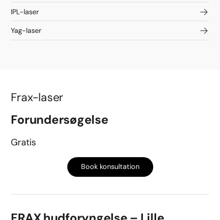
IPL-laser
Yag-laser
Frax-laser
Forundersøgelse
Gratis
Book konsultation
FRAX hudforyngelse – Lille