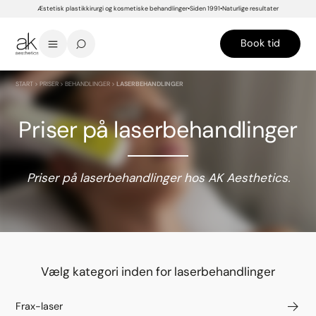
Æstetisk plastikkirurgi og kosmetiske behandlinger
Siden 1991
Naturlige resultater
Book tid
START
>
PRISER
>
BEHANDLINGER
>
LASERBEHANDLINGER
Priser på laserbehandlinger
Priser på laserbehandlinger hos AK Aesthetics.
Vælg kategori inden for laserbehandlinger
Frax-laser