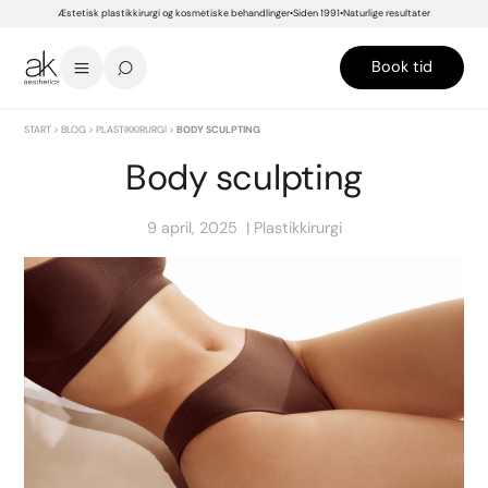
Æstetisk plastikkirurgi og kosmetiske behandlinger
Siden 1991
Naturlige resultater
Book tid
START
>
BLOG
>
PLASTIKKIRURGI
>
BODY SCULPTING
Body sculpting
9 april, 2025
Plastikkirurgi