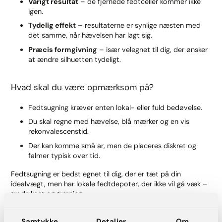
Varigt resultat
– de fjernede fedtceller kommer ikke
igen.
Tydelig effekt
– resultaterne er synlige næsten med
det samme, når hævelsen har lagt sig.
Præcis formgivning
– især velegnet til dig, der ønsker
at ændre silhuetten tydeligt.
Hvad skal du være opmærksom på?
Fedtsugning kræver enten lokal- eller fuld bedøvelse.
Du skal regne med hævelse, blå mærker og en vis
rekonvalescenstid.
Der kan komme små ar, men de placeres diskret og
falmer typisk over tid.
Fedtsugning er bedst egnet til dig, der er tæt på din
idealvægt, men har lokale fedtdepoter, der ikke vil gå væk –
trods kost og træning.
Samtykke
Detaljer
Om