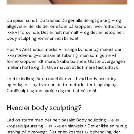
Du spiser sundt. Du træner. Du gør alle de rigtige ting – og
alligevel er der de dér områder på kroppen, hvor fedtet bare
ikke vil forsvinde. Det er helt normalt – og det er netop her,
body sculpting kommer ind i billedet.
Hos AK Aesthetics møder vi mange kvinder og mænd, der
ikke nødvendigvis ønsker at tabe sig, men som gerne vil
forme kroppen lidt mere. Skabe balance. Glatte overgangen
mellem hofte og lår. Give maven et lidt mere fast udtryk.
I dette indlæg får du overblik over, hvad body sculpting
egentlig er – og hvordan de to metoder fedtsugning og
CoolSculpting kan hjælpe dig med at nå i mål.
Hvad er body sculpting?
Lad os starte med det helt basale: Body sculpting – eller
kropsskulpturering – er ikke en slankekur. Det er ikke en hurtig
løsning på overvægt. Det er en kosmetisk behandling, der