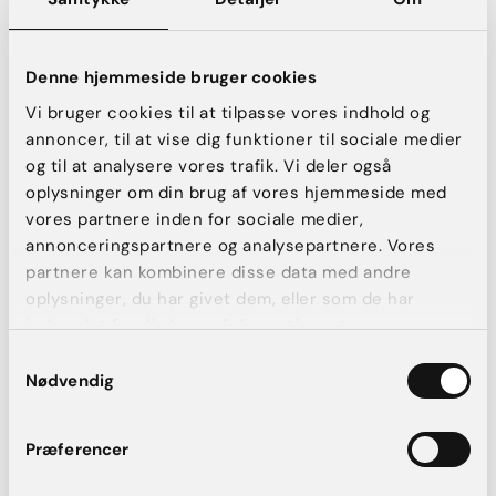
Hvilke områder kan behandles med
body sculpting?
Både fedtsugning og CoolSculpting kan anvendes på
Denne hjemmeside bruger cookies
områder som:
Vi bruger cookies til at tilpasse vores indhold og
annoncer, til at vise dig funktioner til sociale medier
Mave og maveflanker
og til at analysere vores trafik. Vi deler også
Hofter og “love handles”
oplysninger om din brug af vores hjemmeside med
Inderlår og yderlår
vores partnere inden for sociale medier,
Overarme
annonceringspartnere og analysepartnere. Vores
Under hagen
partnere kan kombinere disse data med andre
oplysninger, du har givet dem, eller som de har
Hos AK Aesthetics vurderer vi altid din krop individuelt og
indsamlet fra din brug af deres tjenester.
hjælper dig med at finde den løsning, der passer bedst til
dine ønsker og behov.
Samtykkevalg
Nødvendig
Din krop, dit valg – vi hjælper dig trygt
på vej
Præferencer
Uanset om du overvejer fedtsugning eller CoolSculpting,