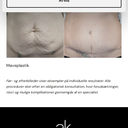
Afvis
Maveplastik.
Før- og efterbilleder viser eksempler på individuelle resultater. Alle
procedurer sker efter en obligatorisk konsultation, hvor forudsætninger,
risici og mulige komplikationer gennemgås af en specialist.