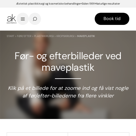
Æstetisk plastikkirurgi og kosmetiske behandlinger
Siden 1991
Naturlige resultater
Book tid
START
>
FØR/EFTER
>
PLASTIKKIRURGI
>
KROPSKIRURGI
>
MAVEPLASTIK
Før- og efterbilleder ved
maveplastik
Klik på et billede for at zoome ind og få vist nogle
af
før/efter-billederne fra
flere vinkler