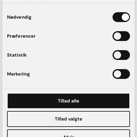
indsamlet fra din brug af deres tjenester.
Mini maveplastik
Samtykkevalg
Nødvendig
FØR
EFTER
Præferencer
Statistik
Marketing
Tillad alle
Stor maveplastik
Tillad valgte
FØR
EFTER