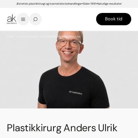
Æstetisk plastikkirurgi og kosmetiske behandlinger
Siden 1991
Naturlige resultater
Book tid
START
>
MEDARBEJDERE
>
PLASTIKKIRURG ANDERS ULRIK
Plastikkirurg Anders Ulrik