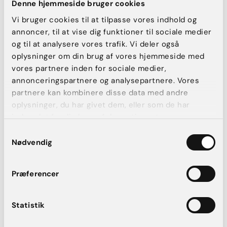
Denne hjemmeside bruger cookies
Vi bruger cookies til at tilpasse vores indhold og
annoncer, til at vise dig funktioner til sociale medier
og til at analysere vores trafik. Vi deler også
oplysninger om din brug af vores hjemmeside med
vores partnere inden for sociale medier,
annonceringspartnere og analysepartnere. Vores
partnere kan kombinere disse data med andre
oplysninger, du har givet dem, eller som de har
indsamlet fra din brug af deres tjenester.
Anders Ulrik CV
Samtykkevalg
Nødvendig
Uddannelse:
2016: Speciallæge i plastikkirurgi
Præferencer
2005: Lægevidenskabelig embedseksamen
Statistik
Erfaring: