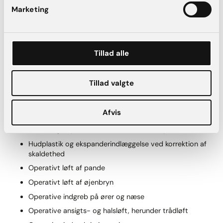
Fra 2016: Overlæge hos Nygart Privathospital (sidenhen
Marketing
AK Aesthetics )
2011-2016: Speciallægeuddannelsen i plastikkirurgi,
Rigshospitalet og Herlev Universitetshospital
Tillad alle
2015-2016: Operationsassistent på Amalieklinikken
2014-2016: Injektionsbehandler med botox og filler,
Lyngby Plastikkirurgiske Klinik
Tillad valgte
Registreringer hos Sundhedsstyrelsen:
Afvis
Vurdering af patienten forud for hårtransplantation
Hudplastik og ekspanderindlæggelse ved korrektion af
skaldethed
Operativt løft af pande
Operativt løft af øjenbryn
Operative indgreb på ører og næse
Operative ansigts- og halsløft, herunder trådløft