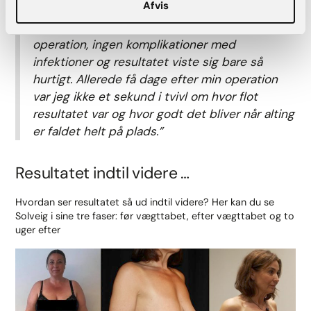
Afvis
inde i bugvæggen. Men jeg synes virkelig at
jeg kom hurtigt og godt igennem en så stor
operation, ingen komplikationer med
infektioner og resultatet viste sig bare så
hurtigt. Allerede få dage efter min operation
var jeg ikke et sekund i tvivl om hvor flot
resultatet var og hvor godt det bliver når alting
er faldet helt på plads.”
Resultatet indtil videre …
Hvordan ser resultatet så ud indtil videre? Her kan du se
Solveig i sine tre faser: før vægttabet, efter vægttabet og to
uger efter