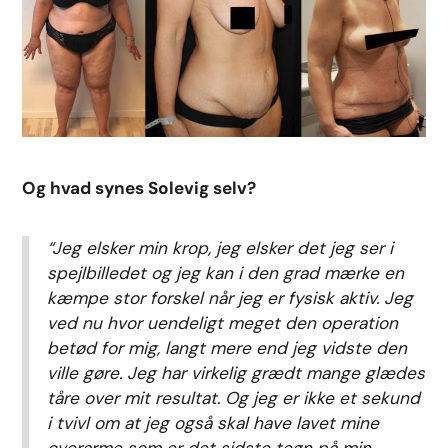
Og hvad synes Solevig selv?
“Jeg elsker min krop, jeg elsker det jeg ser i
spejlbilledet og jeg kan i den grad mærke en
kæmpe stor forskel når jeg er fysisk aktiv. Jeg
ved nu hvor uendeligt meget den operation
betød for mig, langt mere end jeg vidste den
ville gøre. Jeg har virkelig grædt mange glædes
tåre over mit resultat. Og jeg er ikke et sekund
i tvivl om at jeg også skal have lavet mine
overarme som er det sidste tegn på min