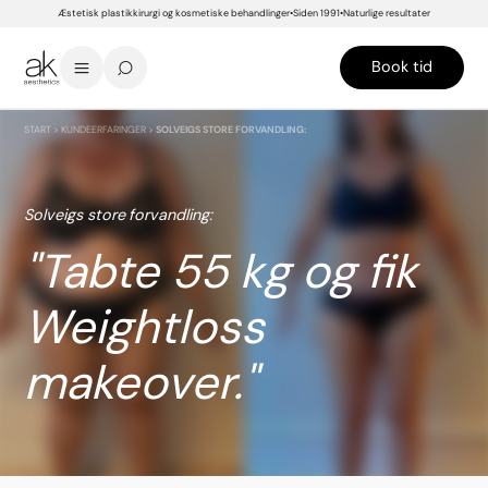
Æstetisk plastikkirurgi og kosmetiske behandlinger
Siden 1991
Naturlige resultater
Book tid
START
>
KUNDEERFARINGER
>
SOLVEIGS STORE FORVANDLING:
Solveigs store forvandling:
Tabte 55 kg og fik
Weightloss
makeover.