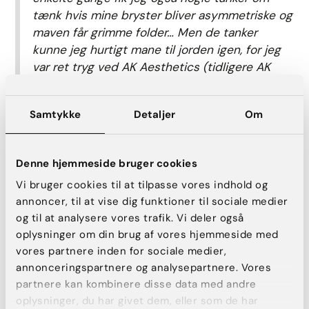
tænk hvis mine bryster bliver asymmetriske og
maven får grimme folder… Men de tanker
kunne jeg hurtigt mane til jorden igen, for jeg
var ret tryg ved AK Aesthetics (tidligere AK
Nygart) og havde kun set flotte resultater og
hørt positiv omtale.”
Samtykke
Detaljer
Om
“På selve operationsdagen følte jeg mig virkelig
godt taget imod og i meget trygge hænder.
Denne hjemmeside bruger cookies
Der var en dejlig ro på klinikken og alle gav sig
god til til at forklare og til at sørge for at man
Vi bruger cookies til at tilpasse vores indhold og
følte sig fuldkommen tryg og informeret om
annoncer, til at vise dig funktioner til sociale medier
hvad der skulle ske.”
og til at analysere vores trafik. Vi deler også
oplysninger om din brug af vores hjemmeside med
vores partnere inden for sociale medier,
Kontrollen: Jeg elsker min krop
annonceringspartnere og analysepartnere. Vores
partnere kan kombinere disse data med andre
Efter 14 dage kom Solevig ind på klinikken i København til en
oplysninger, du har givet dem, eller som de har
kontrol. Her skulle hun have fjernet sine sting de steder,