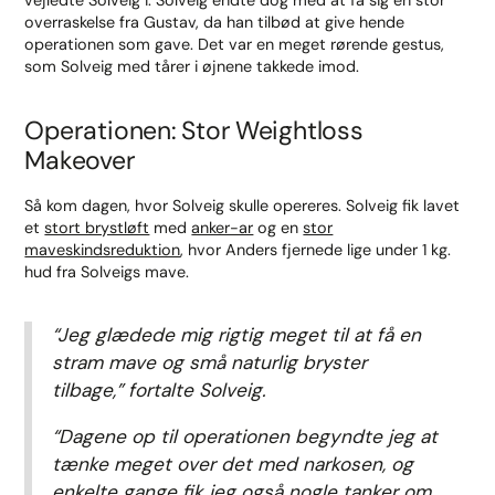
vejledte Solveig i. Solveig endte dog med at få sig en stor
overraskelse fra Gustav, da han tilbød at give hende
operationen som gave. Det var en meget rørende gestus,
som Solveig med tårer i øjnene takkede imod.
Operationen: Stor Weightloss
Makeover
Så kom dagen, hvor Solveig skulle opereres. Solveig fik lavet
et
stort brystløft
med
anker-ar
og en
stor
maveskindsreduktion
, hvor Anders fjernede lige under 1 kg.
hud fra Solveigs mave.
“Jeg glædede mig rigtig meget til at få en
stram mave og små naturlig bryster
tilbage,”
fortalte Solveig.
“Dagene op til operationen begyndte jeg at
tænke meget over det med narkosen, og
enkelte gange fik jeg også nogle tanker om