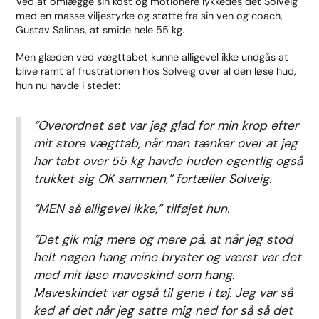
Ved at omlægge sin kost og motionere lykkedes det Solveig
med en masse viljestyrke og støtte fra sin ven og coach,
Gustav Salinas, at smide hele 55 kg.
Men glæden ved vægttabet kunne alligevel ikke undgås at
blive ramt af frustrationen hos Solveig over al den løse hud,
hun nu havde i stedet:
“Overordnet set var jeg glad for min krop efter
mit store vægttab, når man tænker over at jeg
har tabt over 55 kg havde huden egentlig også
trukket sig OK sammen,”
fortæller Solveig.
“MEN så alligevel ikke,”
tilføjet hun.
“Det gik mig mere og mere på, at når jeg stod
helt nøgen hang mine bryster og værst var det
med mit løse maveskind som hang.
Maveskindet var også til gene i tøj. Jeg var så
ked af det når jeg satte mig ned for så så det