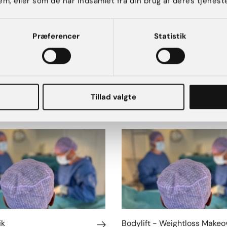
em, eller som de har indsamlet fra din brug af deres tjeneste
Præferencer
Statistik
 kropskirurgi
Tillad valgte
ik
Bodylift - Weightloss Makeo