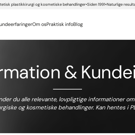
Ansigtskirurgi
ide app
etisk plastikkirurgi og kosmetiske behandlinger
Siden 1991
Naturlige result
siassen
urgisk ordbog
Føleforstyrrelser efter 
Kropskirurgi
rsen Rindom
ækmærker
ide app
eller brystforstørrelse
Se alle...
undeerfaringer
Om os
Praktisk info
Blog
ormation & Kunde
inder du alle relevante, lovpligtige informationer om
urgiske og kosmetiske behandlinger. Kan hentes i 