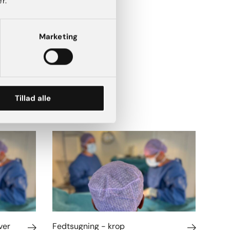
r.
Marketing
Tillad alle
ver
Fedtsugning - krop