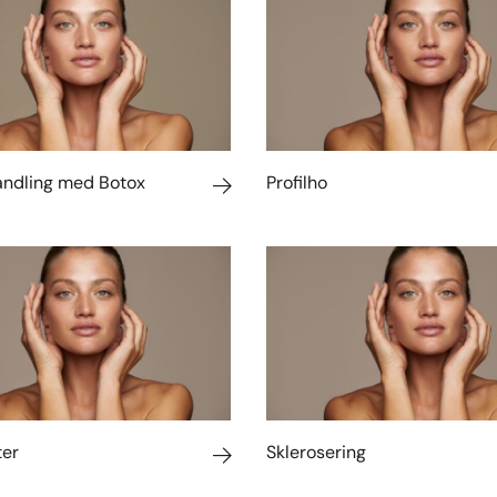
ndling med Botox
Profilho
ter
Sklerosering