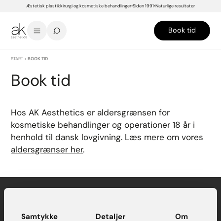
Æstetisk plastikkirurgi og kosmetiske behandlinger
Siden 1991
Naturlige resultater
Book tid
START
>
BOOK TID
Book tid
Hos AK Aesthetics er aldersgrænsen for
kosmetiske behandlinger og operationer 18 år i
henhold til dansk lovgivning. Læs mere om vores
aldersgrænser her
.
Book tid
Samtykke
Detaljer
Om