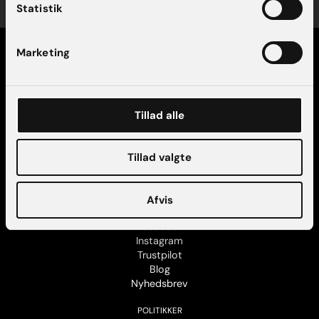
Statistik
Marketing
Tillad alle
KONTAKT
AK Aesthetics København
Tillad valgte
AK Aesthetics Aarhus
Find vej og parkering
Kontakt os
Afvis
FØLG OS
Facebook
Instagram
Trustpilot
Blog
Nyhedsbrev
POLITIKKER