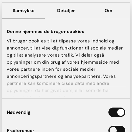
Rynker og fine linjer
Samtykke
Detaljer
Om
Ar
Store porer
Reduceret spændstighed og elasticitet
Denne hjemmeside bruger cookies
Akne
Vi bruger cookies til at tilpasse vores indhold og
Ujævn hudoverflade
annoncer, til at vise dig funktioner til sociale medier
Solskadet hud
og til at analysere vores trafik. Vi deler også
oplysninger om din brug af vores hjemmeside med
Rød og irriteret hud
vores partnere inden for sociale medier,
®
ZO
Skin Health System kan anvendes alene som et effektivt
annonceringspartnere og analysepartnere. Vores
hudplejeprogram eller kombineres med andre behandlinger
partnere kan kombinere disse data med andre
såsom fillere, kemiske peelinger, laserbehandlinger eller
oplysninger, du har givet dem, eller som de har
kirurgiske indgreb.
indsamlet fra din brug af deres tjenester.
®
Ud over at forbedre hudens kvalitet kan ZO
Skin Health
Samtykkevalg
System også bidrage til hurtigere heling efter et kirurgisk
Nødvendig
indgreb, blandt andet fordi hudens tilstand og
blodcirkulation forbedres.
Præferencer