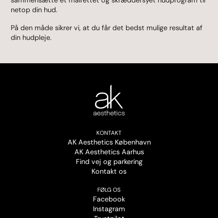
sammensætte et målrettet og skræddersyet hudprogram til
netop din hud.
På den måde sikrer vi, at du får det bedst mulige resultat af
din hudpleje.
KONTAKT
AK Aesthetics København
AK Aesthetics Aarhus
Find vej og parkering
Kontakt os
FØLG OS
Facebook
Instagram