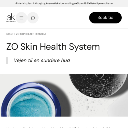
Æstetisk plastikkirurgi og kosmetiske behandlinger
Siden 1991
Naturlige resultater
Book tid
START
>
ZO SKIN HEALTH SYSTEM
ZO Skin Health System
Vejen til en sundere hud
®