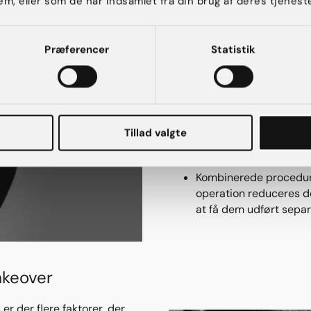
em, eller som de har indsamlet fra din brug af deres tjeneste
Fordele ved en M
Præferencer
Statistik
En Mommy Makeover kan tilby
Forbedret kropskontur
bryster kan forbedre k
Tillad valgte
Øget selvtillid: Mange 
tilfredshed med deres
Kombinerede procedure
operation reduceres d
at få dem udført separ
akeover
r der flere faktorer, der