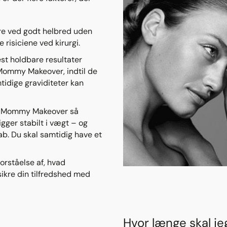
re ved godt helbred uden
risiciene ved kirurgi.​
st holdbare resultater
 Mommy Makeover, indtil de
mtidige graviditeter kan
din Mommy Makeover så
igger stabilt i vægt – og
ab. Du skal samtidig have et
forståelse af, hvad
ikre din tilfredshed med
Hvor længe skal je