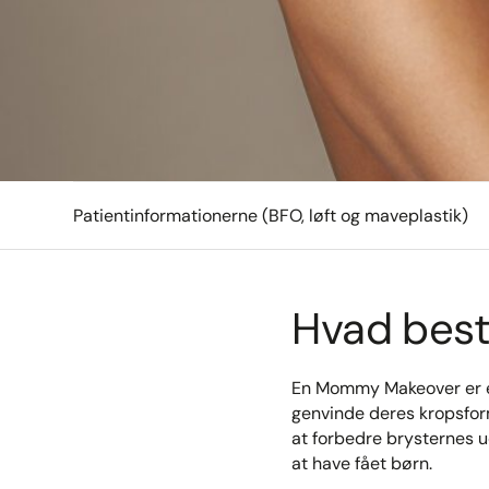
Patientinformationerne (BFO, løft og maveplastik)
Hvad bes
En Mommy Makeover er en
genvinde deres kropsform
at forbedre brysternes
at have fået børn.