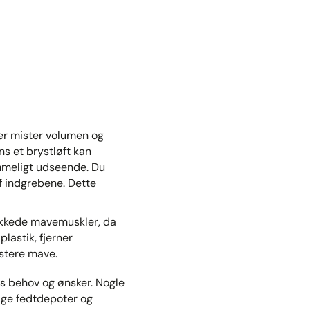
ter mister volumen og
ns et brystløft kan
meligt udseende. ​Du
f indgrebene. Dette
vækkede mavemuskler, da
lastik, fjerner
stere mave.
s behov og ønsker. Nogle
ige fedtdepoter og