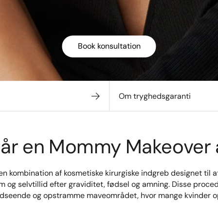
Book konsultation
Om tryghedsgaranti
tår en Mommy Makeover 
 kombination af kosmetiske kirurgiske indgreb designet til a
 og selvtillid efter graviditet, fødsel og amning. Disse proce
 udseende og opstramme maveområdet, hvor mange kvinder op