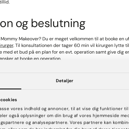
llid.
ion og beslutning
Mommy Makeover? Du er meget velkommen til at booke en ufo
irurger
. Til konsultationen der tager 60 min vil kirurgen lytte ti
ed et bud på en plan for en evt. operation samt give dig en 
ønsker at booke en operation.
Detaljer
Book konsultation her
Eller kontakt os på
70 27 57 57
for yderligere information.
cookies
passe vores indhold og annoncer, til at vise dig funktioner til
 deler også oplysninger om din brug af vores hjemmeside me
ngspartnere og analysepartnere. Vores partnere kan kombin