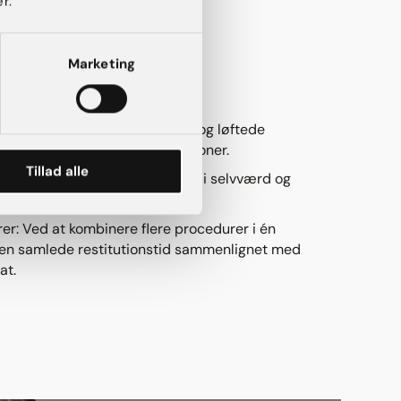
r.
ommy Makeover
Marketing
de flere fordele, herunder:​
: Genskabelse af en flad mave og løftede
roppens overordnede proportioner.​
Tillad alle
kvinder rapporterer en stigning i selvværd og
 udseende efter procedurerne.​
r: Ved at kombinere flere procedurer i én
en samlede restitutionstid sammenlignet med
at.