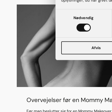
oplysninger, du har givet d
Samtykkevalg
Nødvendig
Afvis
Overvejelser før en Mommy M
Før man beslutter sig for en Mommy Makeover, e