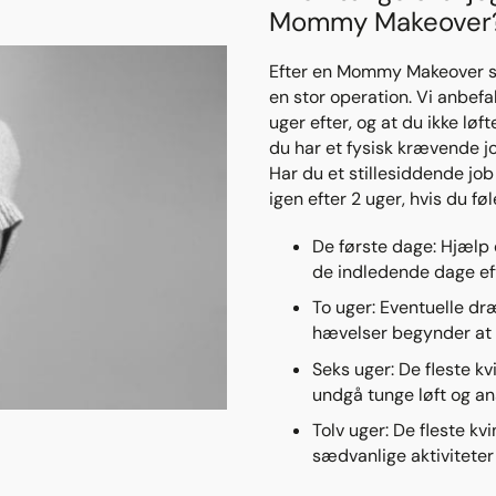
Mommy Makeover
Efter en Mommy Makeover ska
en stor operation. Vi anbef
uger efter, og at du ikke løf
du har et fysisk krævende jo
Har du et stillesiddende jo
igen efter 2 uger, hvis du føl
De første dage: Hjælp
de indledende dage eft
To uger: Eventuelle dr
hævelser begynder at 
Seks uger: De fleste k
undgå tunge løft og an
Tolv uger: De fleste kv
sædvanlige aktiviteter 