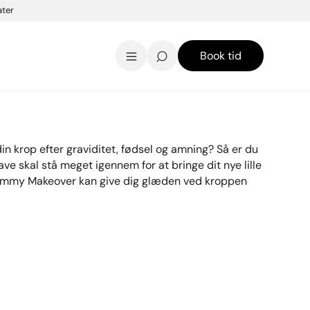
Laserbehandlinger
ater
brystløft
Få en flot kavalergang med
Hudbehandlinger
brystimplantater
Se alle...
Book tid
n krop efter graviditet, fødsel og amning? Så er du
ave skal stå meget igennem for at bringe dit nye lille
 Mommy Makeover kan give dig glæden ved kroppen