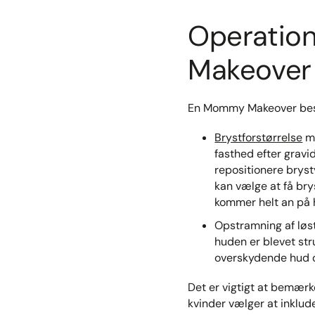
Operatio
Makeover
En Mommy Makeover bestå
Brystforstørrelse
me
fasthed efter gravi
repositionere brys
kan vælge at få br
kommer helt an på 
Opstramning af løs
huden er blevet str
overskydende hud o
Det er vigtigt at bemær
kvinder vælger at inklud