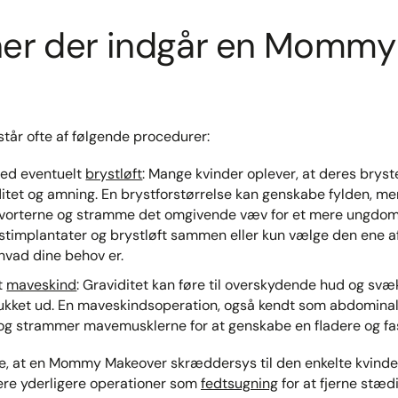
ner der indgår en Mommy
r ofte af følgende procedurer:
d eventuelt
brystløft
: Mange kvinder oplever, at deres brys
ditet og amning. En brystforstørrelse kan genskabe fylden, me
tvorterne og stramme det omgivende væv for et mere ungdom
ystimplantater og brystløft sammen eller kun vælge den ene a
hvad dine behov er.
t
maveskind
: Graviditet kan føre til overskydende hud og s
ukket ud. En maveskindsoperation, også kendt som abdominalp
g strammer mavemusklerne for at genskabe en fladere og fa
ke, at en Mommy Makeover skræddersys til den enkelte kvinde
ere yderligere operationer som
fedtsugning
for at fjerne stæd