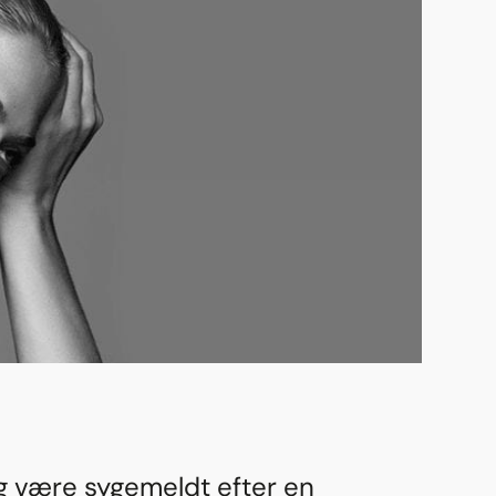
g være sygemeldt efter en