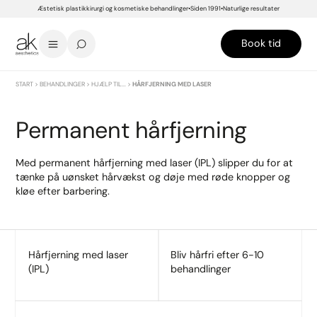
Æstetisk plastikkirurgi og kosmetiske behandlinger
Siden 1991
Naturlige resultater
Book tid
START
>
BEHANDLINGER
>
HJÆLP TIL...
>
HÅRFJERNING MED LASER
Permanent hårfjerning
Med permanent hårfjerning med laser (IPL) slipper du for at
tænke på uønsket hårvækst og døje med røde knopper og
kløe efter barbering.
Hårfjerning med laser
Bliv hårfri efter 6-10
(IPL)
behandlinger