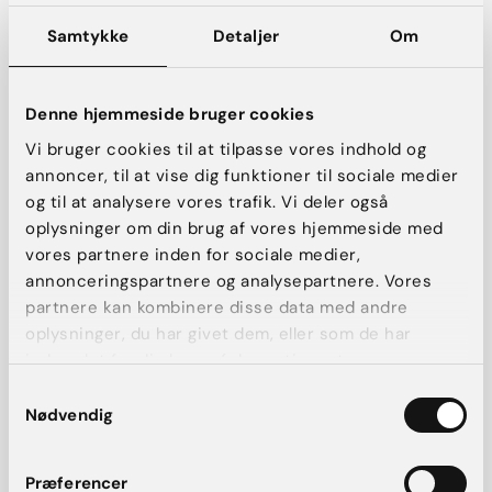
dele af verden
Samtykke
Detaljer
Om
Der kan være mange grunde til ønsket om at vinke farvel til
den daglige barbering en gang for altid. Særligt de steder på
kroppen, der er svære at komme til med skraberen, er det en
Denne hjemmeside bruger cookies
lettelse at blive permanent hårfri. Derfor er det bløde
sanselige look den nye trend inden for intim hårfjerning.
Vi bruger cookies til at tilpasse vores indhold og
annoncer, til at vise dig funktioner til sociale medier
Permanent intim hårfjerning er en trend, der er udbredt i det
og til at analysere vores trafik. Vi deler også
meste af verden. Her hos AK Aesthetics har vi god erfaring
med laser-hårfjerning på både lyse og mørke hudtyper.
oplysninger om din brug af vores hjemmeside med
vores partnere inden for sociale medier,
annonceringspartnere og analysepartnere. Vores
partnere kan kombinere disse data med andre
oplysninger, du har givet dem, eller som de har
indsamlet fra din brug af deres tjenester.
Samtykkevalg
Nødvendig
Præferencer