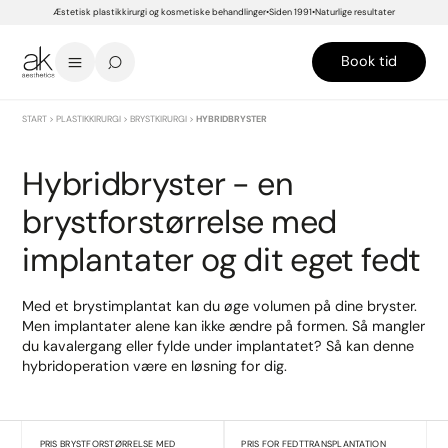
Æstetisk plastikkirurgi og kosmetiske behandlinger
Siden 1991
Naturlige resultater
Book tid
START
>
PLASTIKKIRURGI
>
BRYSTKIRURGI
>
HYBRIDBRYSTER
Hybridbryster - en
brystforstørrelse med
implantater og dit eget fedt
Med et brystimplantat kan du øge volumen på dine bryster.
Men implantater alene kan ikke ændre på formen. Så mangler
du kavalergang eller fylde under implantatet? Så kan denne
hybridoperation være en løsning for dig.
PRIS BRYSTFORSTØRRELSE MED
PRIS FOR FEDTTRANSPLANTATION