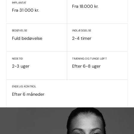
IMPLANTAT
Fra 18.000 kr.
Fra 31 000 kr.
BEDØVELSE
INDLÆGGELSE
Fuld bedøvelse
2-4 timer
NEDETID
TRÆNING OG TUNGE LØFT
2-3 uger
Efter 6-8 uger
ENDELIG KONTROL
Efter 6 måneder