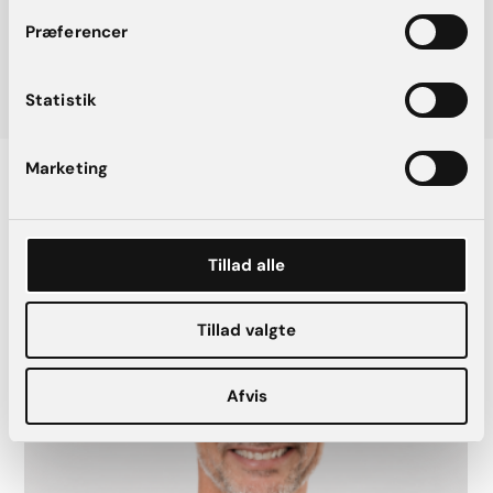
genetisk disposition for brystkræft (BRCA1 / BRCA2) ikke får
Præferencer
udført fedttransplantation.
Statistik
Marketing
Vores plastikkirurger, som udfører
hybrid brystforstørrelse
Tillad alle
Tillad valgte
Afvis