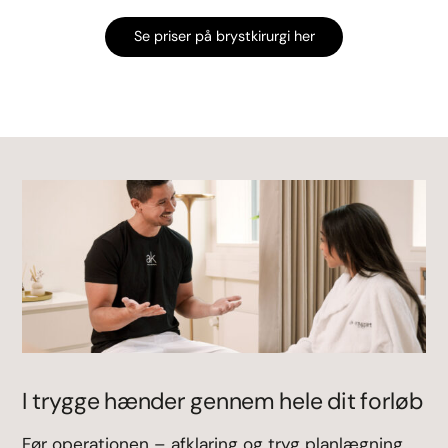
Se priser på brystkirurgi her
I trygge hænder gennem hele dit forløb
Før operationen – afklaring og tryg planlægning