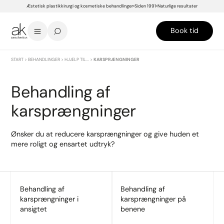
Æstetisk plastikkirurgi og kosmetiske behandlinger
Siden 1991
Naturlige resultater
Book tid
START
>
BEHANDLINGER
>
HJÆLP TIL...
>
KARSPRÆNGNINGER
Behandling af
karsprængninger
Ønsker du at reducere karsprængninger og give huden et
mere roligt og ensartet udtryk?
Behandling af
Behandling af
karsprængninger i
karsprængninger på
ansigtet
benene