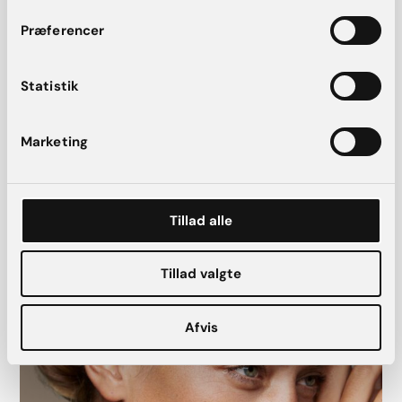
visse aktiviteter i en kort periode efter behandlingen. Vores
erfarne specialister vil skræddersy en behandlingsplan, der
Præferencer
passer til dine individuelle behov og sikre, at du får de bedst
mulige resultater.
Statistik
Marketing
Tillad alle
Behandlinger vi bruger til
karsprængninger
Tillad valgte
Afvis