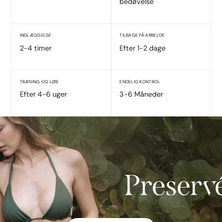
bedøvelse
INDLÆGGELSE
TILBAGE PÅ ARBEJDE
2-4 timer
Efter 1-2 dage
TRÆNING OG LØB
ENDELIG KONTROL
Efter 4-6 uger
3-6 Måneder