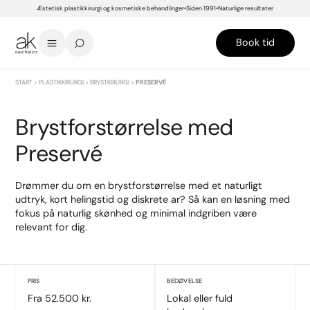
Æstetisk plastikkirurgi og kosmetiske behandlinger
Siden 1991
Naturlige resultater
Book tid
START
>
PLASTIKKIRURGI
>
BRYSTKIRURGI
>
PRESERVÉ
Brystforstørrelse med
Preservé
Drømmer du om en brystforstørrelse med et naturligt
udtryk, kort helingstid og diskrete ar? Så kan en løsning med
fokus på naturlig skønhed og minimal indgriben være
relevant for dig.
PRIS
BEDØVELSE
Fra 52.500 kr.
Lokal eller fuld