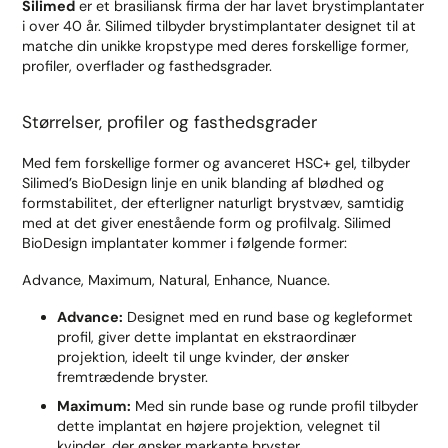
Silimed
er et brasiliansk firma der har lavet brystimplantater
i over 40 år. Silimed tilbyder brystimplantater designet til at
matche din unikke kropstype med deres forskellige former,
profiler, overflader og fasthedsgrader.
Størrelser, profiler og fasthedsgrader
Med fem forskellige former og avanceret HSC+ gel, tilbyder
Silimed’s BioDesign linje en unik blanding af blødhed og
formstabilitet, der efterligner naturligt brystvæv, samtidig
med at det giver enestående form og profilvalg. Silimed
BioDesign implantater kommer i følgende former:
Advance, Maximum, Natural, Enhance, Nuance.
Advance:
Designet med en rund base og kegleformet
profil, giver dette implantat en ekstraordinær
projektion, ideelt til unge kvinder, der ønsker
fremtrædende bryster.
Maximum:
Med sin runde base og runde profil tilbyder
dette implantat en højere projektion, velegnet til
kvinder, der ønsker markante bryster.