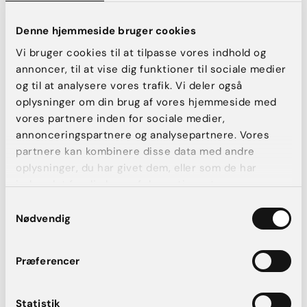
at ændre formen og/eller størrelsen på dine bryster.
Operationen er en brystforstørrelse med implantater i
Denne hjemmeside bruger cookies
kombination med dit eget kropsvæv (fedttransplantation)
uden om implantatet.
Vi bruger cookies til at tilpasse vores indhold og
annoncer, til at vise dig funktioner til sociale medier
og til at analysere vores trafik. Vi deler også
oplysninger om din brug af vores hjemmeside med
vores partnere inden for sociale medier,
annonceringspartnere og analysepartnere. Vores
partnere kan kombinere disse data med andre
oplysninger, du har givet dem, eller som de har
indsamlet fra din brug af deres tjenester.
Samtykkevalg
Nødvendig
Mentor-implantater
Præferencer
Mentor-implantater er en type brystimplantater, som er en
del af
Johnson & Johnson
. De er blevet brugt i over 100
Statistik
lande siden 2001, og er tilgængelige i forskellige former og