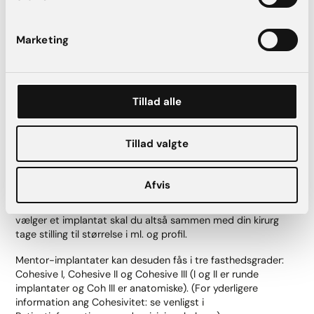
størrelser, herunder glatte eller teksturerede, runde eller
anatomiske (dråbeformede) implantater. Vi tilbyder desuden
Marketing
Mentor XTRA-implantater, som er det nyeste implantat i
Mentor MemoryGel-familien.
Størrelser, profiler og fasthedsgrader
Tillad alle
Du kan få Mentor-implantater i størrelser fra 100 ml. til 800
ml. og med både glat og tekstureret overflade.
Tillad valgte
Mentor-implantater har 5 profiler for runde implantater,
herunder Moderate, Moderate Plus, High og Ultra High og 9
Afvis
profiler for anatomiske implantater. Implantatets profil
bestemmer hvor meget implantatet strutter udad. Når du
vælger et implantat skal du altså sammen med din kirurg
tage stilling til størrelse i ml. og profil.
Mentor-implantater kan desuden fås i tre fasthedsgrader:
Cohesive I, Cohesive II og Cohesive III (I og II er runde
implantater og Coh III er anatomiske). (For yderligere
information ang Cohesivitet: se venligst i