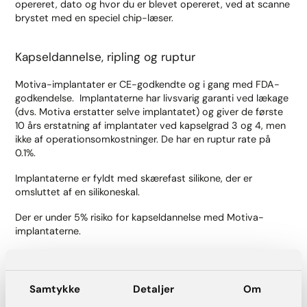
opereret, dato og hvor du er blevet opereret, ved at scanne
brystet med en speciel chip-læser.
Kapseldannelse, ripling og ruptur
Motiva-implantater er CE-godkendte og i gang med FDA-
godkendelse. Implantaterne har livsvarig garanti ved lækage
(dvs. Motiva erstatter selve implantatet) og giver de første
10 års erstatning af implantater ved kapselgrad 3 og 4, men
ikke af operationsomkostninger. De har en ruptur rate på
0.1%.
Implantaterne er fyldt med skærefast silikone, der er
omsluttet af en silikoneskal.
Der er under 5% risiko for kapseldannelse med Motiva-
implantaterne.
Hybridbryster
Samtykke
Detaljer
Om
MotivaHybrid kan være en mulighed for dig, hvis du ønsker