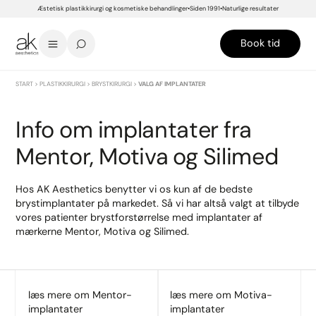
Æstetisk plastikkirurgi og kosmetiske behandlinger
Siden 1991
Naturlige resultater
Book tid
START
>
PLASTIKKIRURGI
>
BRYSTKIRURGI
>
VALG AF IMPLANTATER
Info om implantater fra
Mentor, Motiva og Silimed
Hos AK Aesthetics benytter vi os kun af de bedste
brystimplantater på markedet. Så vi har altså valgt at tilbyde
vores patienter brystforstørrelse med implantater af
mærkerne Mentor, Motiva og Silimed.
læs mere om Mentor-
læs mere om Motiva-
implantater
implantater