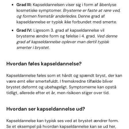
Grad III:
Kapseldannelsen viser sig i form af åbenlyse
kosmetiske symptomer.
Brysterne er faste at røre ved,
og formen fremstår anderledes.
Denne grad af
kapseldannelse er typisk ikke forbundet med smerte.
Grad IV:
Ligesom 3. grad af kapseldannelse vil
brysterne ændre form og følelse i 4. grad.
Ved denne
grad af kapseldannelse oplever man dertil typisk
smerter i brystet.
Hvordan føles kapseldannelse?
Kapseldannelse føles som et hårdt og spændt bryst, der kan
være ømt eller smertefuldt. I fremskredne tilfælde bliver
brystet deformt og ubehageligt. Symptomerne kan opstå
tidligt, allerede efter et år, men risikoen stiger over tid.
Hvordan ser kapseldannelse ud?
Kapseldannelse kan typisk ses ved at brystet ændrer form.
Se et eksempel på hvordan kapseldannelse kan se ud her,