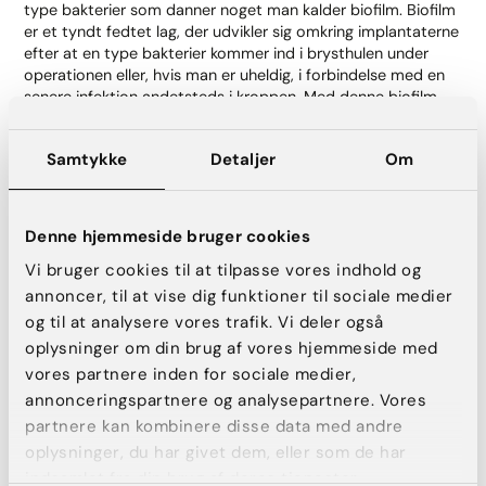
type bakterier som danner noget man kalder biofilm. Biofilm
er et tyndt fedtet lag, der udvikler sig omkring implantaterne
efter at en type bakterier kommer ind i brysthulen under
operationen eller, hvis man er uheldig, i forbindelse med en
senere infektion andetsteds i kroppen. Med denne biofilm
beskytter bakterierne sig selv mod kroppens immunforsvar,
som derved ikke kan slå infektionen ned. Det er vigtigt at
Samtykke
Detaljer
Om
bemærke, at bakterierne ikke nødvendigvis skyldes mangel
på hygiejne hos kirurgen eller på operationsstuen. Nogle
mennesker er naturlige bærere af disse bakterier og de
forårsager normalt ingen symptomer. Først når bakterierne,
Denne hjemmeside bruger cookies
der normalt sidder uden på huden, trænger ind i kroppen, er
Vi bruger cookies til at tilpasse vores indhold og
der en risiko for at bakterierne forårsager problemer. Det er
ikke altid muligt at fjerne 100% af disse bakterier, der er til
annoncer, til at vise dig funktioner til sociale medier
stede på huden hvor man lægger snittet, men her hos AK
og til at analysere vores trafik. Vi deler også
Aesthetics tager vi alle forholdsregler.
oplysninger om din brug af vores hjemmeside med
vores partnere inden for sociale medier,
Blødning som komplikation:
annonceringspartnere og analysepartnere. Vores
Andre komplikationer ved brystforstørrelse, såsom
partnere kan kombinere disse data med andre
hæmatom og serom (blødning og væskeansamling), menes
oplysninger, du har givet dem, eller som de har
også at øge risikoen for kapseldannelse. Nogle forskere
indsamlet fra din brug af deres tjenester.
mener, at disse komplikationer øger risikoen for