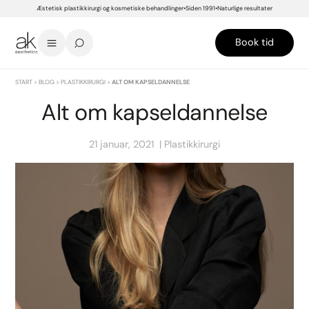
Æstetisk plastikkirurgi og kosmetiske behandlinger
Siden 1991
Naturlige resultater
Book tid
START
>
BLOG
>
PLASTIKKIRURGI
>
ALT OM KAPSELDANNELSE
Alt om kapseldannelse
21 januar, 2021
Plastikkirurgi