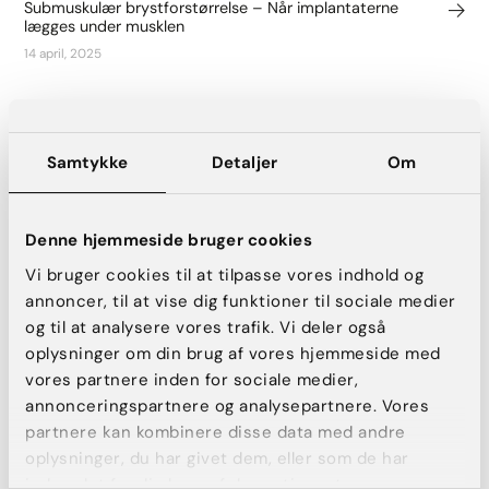
Submuskulær brystforstørrelse – Når implantaterne
lægges under musklen
14 april, 2025
Samtykke
Detaljer
Om
Denne hjemmeside bruger cookies
Vi bruger cookies til at tilpasse vores indhold og
annoncer, til at vise dig funktioner til sociale medier
og til at analysere vores trafik. Vi deler også
oplysninger om din brug af vores hjemmeside med
Plastikkirurgi
vores partnere inden for sociale medier,
Body sculpting
annonceringspartnere og analysepartnere. Vores
partnere kan kombinere disse data med andre
9 april, 2025
oplysninger, du har givet dem, eller som de har
indsamlet fra din brug af deres tjenester.