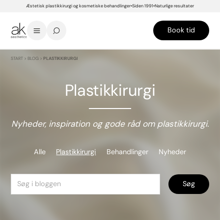
Æstetisk plastikkirurgi og kosmetiske behandlinger
Siden 1991
Naturlige resultater
Book tid
START
>
BLOG
>
PLASTIKKIRURGI
Plastikkirurgi
Nyheder, inspiration og gode råd om plastikkirurgi.
Alle
Plastikkirurgi
Behandlinger
Nyheder
Søg