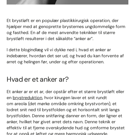
Et brystløft er en populær plastikkirurgisk operation, der
hjælper med at genoprette brysternes ungdommelige form
og fasthed. En af de mest anvendte teknikker til større
brystløft resulterer i det såkaldte “anker ar”.
I dette blogindlæg vil vi dykke ned i, hvad et anker ar
indebærer, hvordan det ser ud, og hvad du kan forvente af
arret og helingen før, under og efter operationen.
Hvad er et anker ar?
Et anker ar er et ar, der opstår efter et større brystløft eller
en
brystreduktion
, hvor kirurgen laver et snit rundt
om areola (det mørke område omkring brystvorten), et
lodret snit ned til brystfolden og et horisontalt snit langs
brystfolden. Denne snitføring danner en form, der ligner et
anker, hvilket har givet arret dets navn. Denne teknik er
effektiv til at fjerne overskydende hud og omforme brystet
for at opnå et løftet og mere harmonisk udseende.