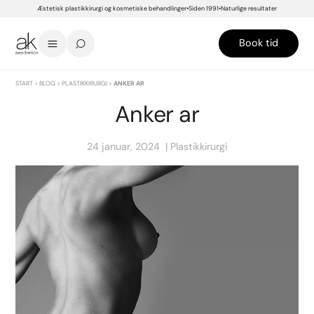
Æstetisk plastikkirurgi og kosmetiske behandlinger
Siden 1991
Naturlige resultater
Book tid
START
>
BLOG
>
PLASTIKKIRURGI
>
ANKER AR
Anker ar
24 januar, 2024
Plastikkirurgi