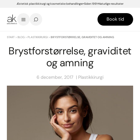
Æstetisk plastikkirurgi og kosmetiske behandlinger
Siden 1991
Naturlige resultater
Book tid
START
>
BLOG
>
PLASTIKKIRURGI
>
BRYSTFORSTØRRELSE, GRAVIDITET OG AMNING
Brystforstørrelse, graviditet
og amning
6 december, 2017
Plastikkirurgi