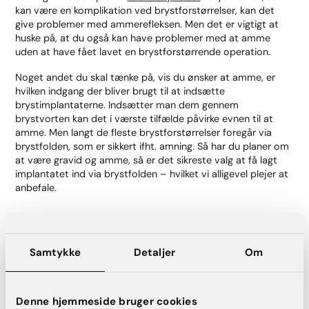
kan være en komplikation ved brystforstørrelser, kan det
give problemer med ammerefleksen. Men det er vigtigt at
huske på, at du også kan have problemer med at amme
uden at have fået lavet en brystforstørrende operation.
Noget andet du skal tænke på, vis du ønsker at amme, er
hvilken indgang der bliver brugt til at indsætte
brystimplantaterne. Indsætter man dem gennem
brystvorten kan det i værste tilfælde påvirke evnen til at
amme. Men langt de fleste brystforstørrelser foregår via
brystfolden, som er sikkert ifht. amning. Så har du planer om
at være gravid og amme, så er det sikreste valg at få lagt
implantatet ind via brystfolden – hvilket vi alligevel plejer at
anbefale.
SPG: Er det sikkert for mit barn at jeg ammer
med brystimplantater?
Samtykke
Detaljer
Om
Svar:
Ingen undersøgelser har vist, at brystmælk skulle blive
påvirket af silikoneimplantater, og at det skulle være til fare
for de babyer der indtager brystmælk fra mødre med
Denne hjemmeside bruger cookies