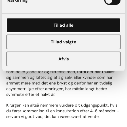
Marketing
Svar:
Vi anbefaler, at du venter 4-6 måneder efter amning
med at komme ind til en forundersøgelse til en
brystforstørrelse.
Tillad alle
Og her er grunden:
Der er mange hormoner i kroppen efter graviditet og
Tillad valgte
amning, hvilket holder brystet stort i noget tid efter. Den
periode skal man forbi og dertil skal huden have tid til at
trække sig sammen efter at brystet er blevet mindre.
Afvis
Kvinder som umiddelbart efter endt amning tænker at de
har behov for et løft, har måske efter 6 måneder et bryst,
som de er glade for og tilfredse med, fordi det har trukket
sig sammen og løftet sig af sig selv. Eller kvinder som har
ammet mere med det ene bryst og derfor har en tydelig
asymmetri lige efter amningen, har måske langt bedre
symmetri efter et halvt år.
Kirurgen kan altså nemmere vurdere dit udgangspunkt, hvis
du først kommer ind til en konsultation efter 4-6 måneder –
selvom vi godt ved, det kan være svært at vente.