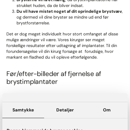
strukket huden, da de bliver indsat.
Du vil have mistet noget af dit oprindelige brystvæv
,
og dermed vil dine bryster se mindre ud end før
brystforstørrelse.
Det er dog meget individuelt hvor stort omfanget af disse
mulige ændringer vil være. Vores kirurger ser meget
forskellige resultater efter udtagning af implantater. Til din
forundersøgelse vil din kirurg forsøge at forudsige, hvor
markant en fladhed du vil opleve efterfølgende.
Før/efter-billeder af fjernelse af
brystimplantater
Hvordan dine bryster vil se ud efter
implantaterne er blevet fjernet vil afhænge af
Samtykke
Detaljer
Om
følgende faktorer:
Hvor meget brystvæv du havde oprindeligt