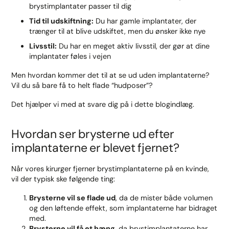
brystimplantater passer til dig
Tid til udskiftning:
Du har gamle implantater, der
trænger til at blive udskiftet, men du ønsker ikke nye
Livsstil:
Du har en meget aktiv livsstil, der gør at dine
implantater føles i vejen
Men hvordan kommer det til at se ud uden implantaterne?
Vil du så bare få to helt flade “hudposer”?
Det hjælper vi med at svare dig på i dette blogindlæg.
Hvordan ser brysterne ud efter
implantaterne er blevet fjernet?
Når vores kirurger fjerner brystimplantaterne på en kvinde,
vil der typisk ske følgende ting:
Brysterne vil se flade ud
, da de mister både volumen
og den løftende effekt, som implantaterne har bidraget
med.
Brysterne vil få et hæng
, da brystimplantaterne har