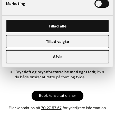
Kan der gøres noget ved tab af fylde
Marketing
efter udtagning af implantater?
Når vi har fjernet dine implantater går der nogle måneder,
Tillad alle
hvor din hud gradvist vil trække sig sammen. Hvis du efter
helingsperioden er ked af dine brysters form eller mangel på
fylde, men du ikke ønsker nye implantater, har du følgende
Tillad valgte
muligheder:
Brystløft
, der kan rette op på et evt. hæng
Afvis
Brystforstørrelse med eget fedt
, som alternativ til
implantater
Brystløft og brystforstørrelse med eget fedt
, hvis
du både ønsker at rette på form og fylde
Book konsultation her
Eller kontakt os på
70 27 57 57
for yderligere information.