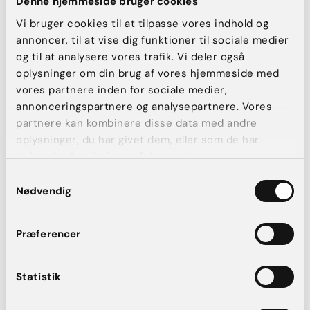
Denne hjemmeside bruger cookies
Hvor store dine implantater er
Vi bruger cookies til at tilpasse vores indhold og
Hvor længe du har haft dine implantater
annoncer, til at vise dig funktioner til sociale medier
Din hudkvalitet
og til at analysere vores trafik. Vi deler også
oplysninger om din brug af vores hjemmeside med
Hos AK Aesthetics er vi dedikerede til at vejlede og støtte
dig gennem hele processen, fra beslutningen om fjernelse af
vores partnere inden for sociale medier,
implantater til de efterfølgende trin for at opnå det bedst
annonceringspartnere og analysepartnere. Vores
mulige resultat.
partnere kan kombinere disse data med andre
oplysninger, du har givet dem, eller som de har
indsamlet fra din brug af deres tjenester.
Samtykkevalg
Nødvendig
Præferencer
Statistik