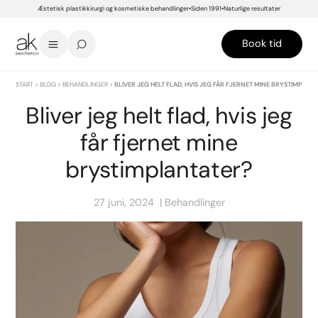
Æstetisk plastikkirurgi og kosmetiske behandlinger
Siden 1991
Naturlige resultater
Book tid
START
>
BLOG
>
BEHANDLINGER
>
BLIVER JEG HELT FLAD, HVIS JEG FÅR FJERNET MINE BRYSTIMPLAN
Bliver jeg helt flad, hvis jeg
får fjernet mine
brystimplantater?
27 juni, 2024
Behandlinger