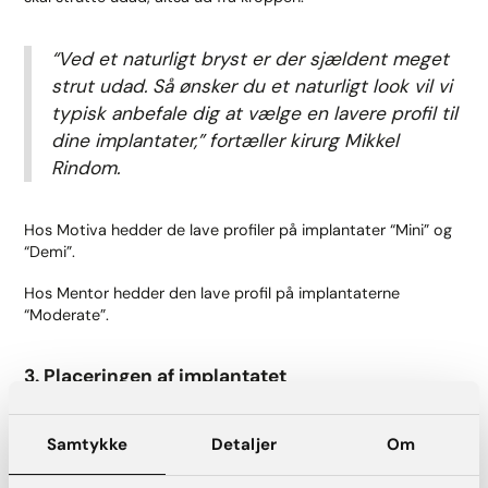
“Ved et naturligt bryst er der sjældent meget
strut udad. Så ønsker du et naturligt look vil vi
typisk anbefale dig at vælge en lavere profil til
dine implantater,”
fortæller kirurg Mikkel
Rindom.
Hos Motiva hedder de lave profiler på implantater “Mini” og
“Demi”.
Hos Mentor hedder den lave profil på implantaterne
“Moderate”.
3. Placeringen af implantatet
For det tredje er placeringen af implantaterne afgørende for
at opnå et naturligt resultat.
Samtykke
Detaljer
Om
Placeringen af implantaterne afhænger af din kropsbygning