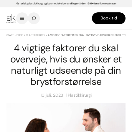
Æstetisk plastikkirurgi og kosmetiske behandlinger
Siden 1991
Naturlige resultater
Book tid
START
>
BLOG
>
PLASTIKKIRURGI
>
4 VIGTIGE FAKTORER DU SKAL OVERVEJE, HVIS DU ØNSKER ET NA
4 vigtige faktorer du skal
overveje, hvis du ønsker et
naturligt udseende på din
brystforstørrelse
10 juli, 2023
Plastikkirurgi