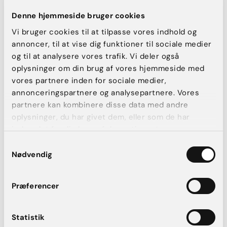
og dine personlige ønsker. Placeringen kan enten være under
Denne hjemmeside bruger cookies
musklen eller over musklen.
Vi bruger cookies til at tilpasse vores indhold og
annoncer, til at vise dig funktioner til sociale medier
“Placerer vi implantatet under brystmusklen vil
og til at analysere vores trafik. Vi deler også
alt dit eget væv ligge foran implantatet. Det
oplysninger om din brug af vores hjemmeside med
givet et mere naturligt look, da implantatets
vores partnere inden for sociale medier,
kanter på den måde bliver dækket af dit eget
annonceringspartnere og analysepartnere. Vores
muskel-, fedt- og kirtelvæv,”
fortæller Mikkel
partnere kan kombinere disse data med andre
Rindom.
oplysninger, du har givet dem, eller som de har
indsamlet fra din brug af deres tjenester.
I langt de fleste tilfælde lægger vi implantatet under
Samtykkevalg
musklen. Ønsker du specifikt et naturligt look er dette også
Nødvendig
at foretrække.
Præferencer
4. Formen på implantatet
For det fjerde er formen på implantaterne også en vigtig
Statistik
faktor i at opnå et naturligt udseende.