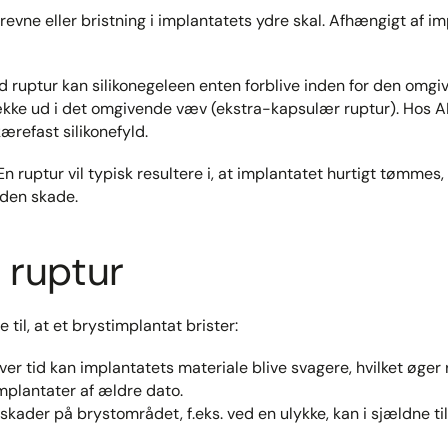
n revne eller bristning i implantatets ydre skal. Afhængigt af 
 ruptur kan silikonegeleen enten forblive inden for den omgi
ække ud i det omgivende væv (ekstra-kapsulær ruptur). Hos A
refast silikonefyld.​
n ruptur vil typisk resultere i, at implantatet hurtigt tømmes
den skade.
l ruptur
 til, at et brystimplantat brister:​
er tid kan implantatets materiale blive svagere, hvilket øger r
plantater af ældre dato.​
 skader på brystområdet, f.eks. ved en ulykke, kan i sjældne t