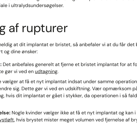
le i ultralydsundersøgelser.​
g af rupturer
eldig at dit implantat er bristet, så anbefaler vi at du får de
 og dine ønsker:​
:
Det anbefales generelt at fjerne et bristet implantat for at f
te gør vi ved en
udtagning
.​
vælger at få et nyt implantat indsat under samme operation,
ændre sig. Dette gør vi ved en udskiftning. Vær opmærksom på, 
ng, hvis dit implantat er gået i stykker, da operationen i så f
else:
Nogle kvinder vælger ikke at få et nyt implantat og kan i
ystløft
, hvis brystet mister meget volumen ved fjernelse af b