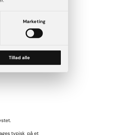
r.
Marketing
Tillad alle
asymptomatiske, altså
tet.​
tages typisk på et