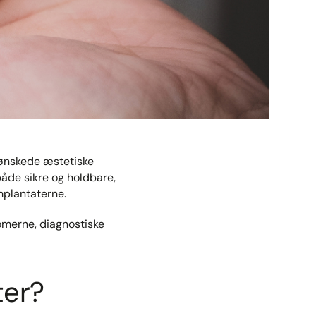
 ønskede æstetiske
både sikre og holdbare,
mplantaterne.
omerne, diagnostiske
ter?