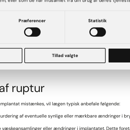
em, eller som de har indsamlet fra din brug af deres tjeneste
er hårdhed i brystet.​
r hævede lymfeknuder i armhulen.​
Præferencer
Statistik
en i brystet.​
ellem brysterne.​
Tillad valgte
e, at nogle rupturer, især med silikoneimplantater, kan være 
 opdages ved rutinemæssige undersøgelser.
af ruptur
timplantat mistænkes, vil lægen typisk anbefale følgende:​
urdering af eventuelle synlige eller mærkbare ændringer i brys
e væskeansamlinger eller ændringer i implantatet. Dette fore