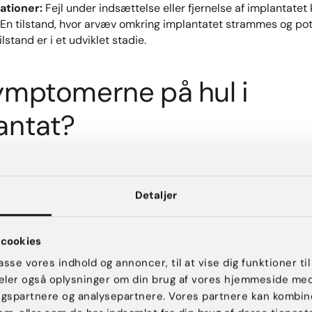
ationer:
Fejl under indsættelse eller fjernelse af implantatet 
En tilstand, hvor arvæv omkring implantatet strammes og poten
lstand er i et udviklet stadie.​
ymptomerne på hul i
antat?
timplantat kan inkludere ømhed, brændende smerter, følelse
ndsimplantater forsvinder fylden hurtigt, da saltvandet opsu
 være vanskeligere at opdage uden scanning.
Detaljer
være gået hul i dit implantat? Følgende er tegn på et bristet
ystimplantater:​
cookies
passe vores indhold og annoncer, til at vise dig funktioner til
 deler også oplysninger om din brug af vores hjemmeside me
ngspartnere og analysepartnere. Vores partnere kan kombin
 form eller størrelse.​