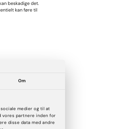
kan beskadige det.​
tielt kan føre til
sløshed, hævelse og
ges af kroppen.
Om
 implantat, og varierer
 sociale medier og til at
d vores partnere inden for
ere disse data med andre