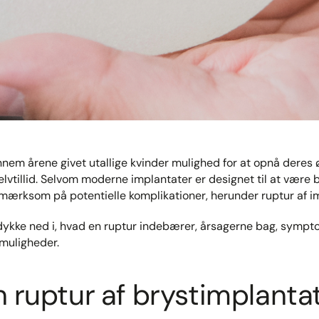
nem årene givet utallige kvinder mulighed for at opnå deres
vtillid. Selvom moderne implantater er designet til at være 
pmærksom på potentielle komplikationer, herunder ruptur af i
i dykke ned i, hvad en ruptur indebærer, årsagerne bag, sympt
muligheder.
n ruptur af brystimplanta