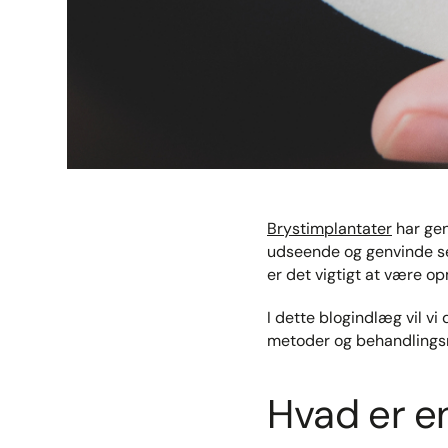
Brystimplantater
har gen
udseende og genvinde sel
er det vigtigt at være o
I dette blogindlæg vil v
metoder og behandlings
Hvad er e