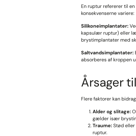
En ruptur refererer til e
konsekvenserne variere:​
Silikoneimplantater:
Ved
kapsulær ruptur) eller l
brystimplantater med skæ
Saltvandsimplantater:
E
absorberes af kroppen u
Årsager ti
Flere faktorer kan bidrage
Alder og slitage:
Ov
gælder især brystim
Traume:
Stød eller
ruptur.​