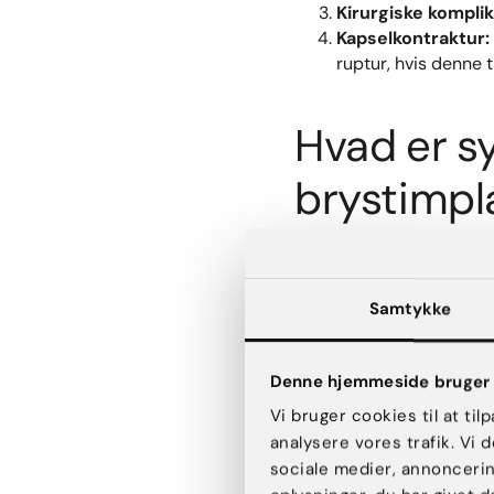
Kirurgiske komplik
Kapselkontraktur:
ruptur, hvis denne ti
Hvad er s
brystimpl
Symptomer på hul i brys
hårde knuder. Ved saltva
Silikoneimplantater kan
Samtykke
Overvejer du, om der kan 
afhængigt af typen af br
Denne hjemmeside bruger 
Vi bruger cookies til at til
Silikoneimplantater:
analysere vores trafik. Vi
sociale medier, annonceri
Ændringer i brystets