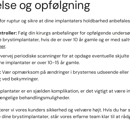
lse og opfølgning
for ruptur og sikre at dine implantaters holdbarhed anbefales:
roller:
Følg din kirurgs anbefalinger for opfølgende undersøg
ne brystimplantater, hvis de er over 10 år gamle og er med sal
her
.​
vervej periodiske scanninger for at opdage eventuelle skjulte 
ine implantater er over 10-15 år gamle.​
:
Vær opmærksom på ændringer i brysternes udseende eller 
rg ved bekymringer.
plantater er en sjælden komplikation, er det vigtigt at være i
ængelige behandlingsmuligheder.
terer vi vores kunders sikkerhed og velvære højt. Hvis du har 
ine brystimplantater, står vores erfarne team klar til at rådg