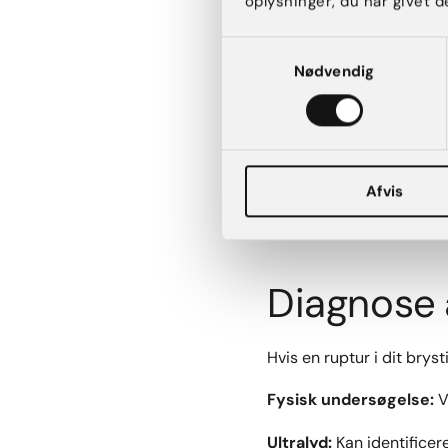
oplysninger, du har givet d
Smerter, hævelse ell
Knudedannelse elle
Samtykkevalg
Nødvendig
Saltvandsimplantater:
Hurtigt tab af volum
Synlig asymmetri m
Afvis
Det er vigtigt at bemærk
uden symptomer, og kun
Diagnose 
Hvis en ruptur i dit brys
Fysisk undersøgelse:
V
Ultralyd:
Kan identificer