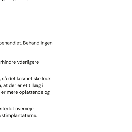
t behandlet. Behandlingen
orhindre yderligere
 så det kosmetiske look
at der er et tillæg i
ald er mere opfattende og
 stedet overveje
rystimplantaterne.