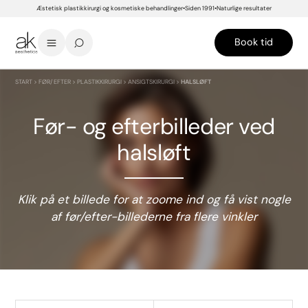
Æstetisk plastikkirurgi og kosmetiske behandlinger
Siden 1991
Naturlige resultater
Book tid
START
>
FØR/EFTER
>
PLASTIKKIRURGI
>
ANSIGTSKIRURGI
>
HALSLØFT
Før- og efterbilleder ved
halsløft
Klik på et billede for at zoome ind og få vist nogle
af
før/efter-billederne fra
flere vinkler