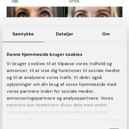
FØR
EFTER
Samtykke
Detaljer
Om
Denne hjemmeside bruger cookies
Vi bruger cookies til at tilpasse vores indhold og
annoncer, til at vise dig funktioner til sociale medier
og til at analysere vores trafik. Vi deler også
Halsløft (direkte).
oplysninger om din brug af vores hjemmeside med
vores partnere inden for sociale medier,
FØR
EFTER
annonceringspartnere og analysepartnere. Vores
partnere kan kombinere disse data med andre
oplysninger, du har givet dem, eller som de har
indsamlet fra din brug af deres tjenester.
Samtykkevalg