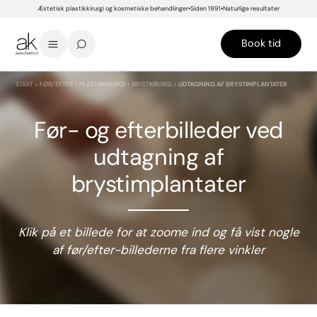
Æstetisk plastikkirurgi og kosmetiske behandlinger
Siden 1991
Naturlige resultater
Book tid
START
>
FØR/EFTER
>
PLASTIKKIRURGI
>
BRYSTKIRURGI
>
UDTAGNING AF BRYSTIMPLANTATER
Før- og efterbilleder ved
udtagning af
brystimplantater
Klik på et billede for at zoome ind og få vist nogle
af
før/efter-billederne fra
flere vinkler