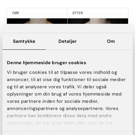
FØR
EFTER
Samtykke
Detaljer
Om
Denne hjemmeside bruger cookies
Vi bruger cookies til at tilpasse vores indhold og
annoncer, til at vise dig funktioner til sociale medier
og til at analysere vores trafik. Vi deler også
Udtagning af brystimplantater.
oplysninger om din brug af vores hjemmeside med
vores partnere inden for sociale medier,
annonceringspartnere og analysepartnere. Vores
FØR
EFTER
partnere kan kombinere disse data med andre
oplysninger, du har givet dem, eller som de har
indsamlet fra din brug af deres tjenester.