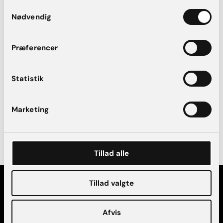
Samtykkevalg
Nødvendig
Præferencer
Statistik
Udtagning af brystimplantater + Stort brystløft.
Marketing
Før- og efterbilleder viser eksempler på individuelle resultater. Alle
procedurer sker efter en obligatorisk konsultation, hvor forudsætninger,
risici og mulige komplikationer gennemgås af en specialist.
Tillad alle
Tillad valgte
Afvis