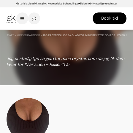
Æstetisk plastikkirurgi og kosmetiske behandlinger
Siden 1991
Naturlige resultater
Book tid
START
>
KUNDEERFARINGER
>
JEG ER STADIG LIGE SÅ GLAD FOR MINE BRYSTER, SOM DA JEG FIK DEM L
Jeg er stadig lige så glad for mine bryster, som da jeg fik dem
lavet for 10 år siden – Rikke, 41 år