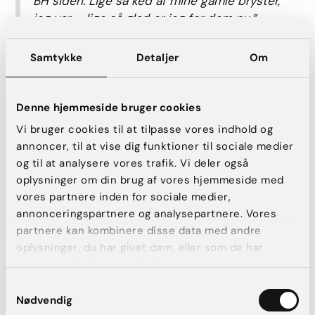
BH siden. Lige så ked af mine gamle bryster,
jeg var – lige så glad er jeg for dem nu.”
Samtykke
Detaljer
Om
For mange af vores kunder handler en brystforstørrelse ikke
kun om det fysiske – det handler i høj grad også om det
mentale. At føle sig hjemme i sin krop og kunne gå i tøj, man
elsker, uden at føle sig utilpas. Det kan gøre en verden til
Denne hjemmeside bruger cookies
forskel.
Vi bruger cookies til at tilpasse vores indhold og
annoncer, til at vise dig funktioner til sociale medier
Har dine bryster ændret sig i løbet af
og til at analysere vores trafik. Vi deler også
de 10 år?
oplysninger om din brug af vores hjemmeside med
vores partnere inden for sociale medier,
annonceringspartnere og analysepartnere. Vores
Rikke: “Jeg synes faktisk ikke, de har ændret
partnere kan kombinere disse data med andre
sig. De sidder stadig som dengang. Og det er
oplysninger, du har givet dem, eller som de har
jo trods alt 10 år siden nu – og jeg er snart 42
indsamlet fra din brug af deres tjenester.
år gammel, så huden har selvfølgelig ændret
Samtykkevalg
sig lidt, men brysterne ser stadig virkelig flotte
Nødvendig
ud.”