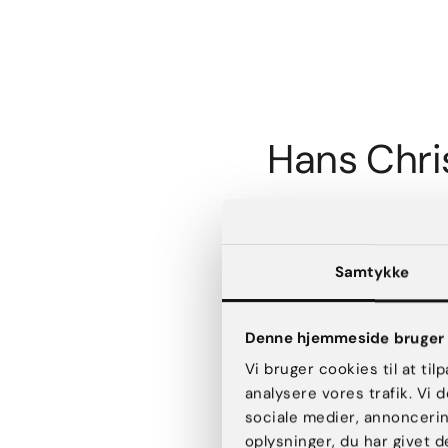
Hans Chri
Uddannelse
Samtykke
Uddannet læge fra 
Denne hjemmeside bruger 
Erfaring
Vi bruger cookies til at til
Fra juni 2024: Der
analysere vores trafik. Vi
sociale medier, annonceri
Afdelingslæge, Sjæl
oplysninger, du har givet d