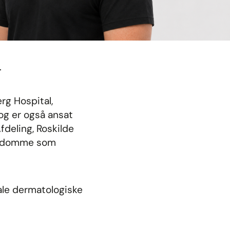
.
rg Hospital,
og er også ansat
fdeling, Roskilde
sygdomme som
nale dermatologiske