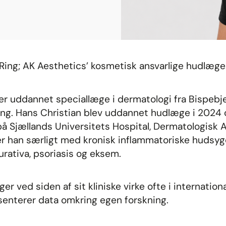
Ring; AK Aesthetics’ kosmetisk ansvarlige hudlæge
er uddannet speciallæge i dermatologi fra Bispebje
ing. Hans Christian blev uddannet hudlæge i 2024 
 Sjællands Universitets Hospital, Dermatologisk A
der han særligt med kronisk inflammatoriske hud
rativa, psoriasis og eksem.
er ved siden af sit kliniske virke ofte i internatio
enterer data omkring egen forskning.