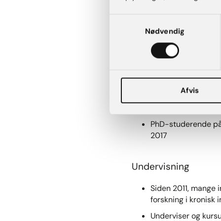
Tidligere dermatologisk
Samtykkevalg
Bispebjeg Hospital
Nødvendig
Hudlægerne ved Det
Gentofte Hospital
.
Bispebjeg Hospital,
Afvis
Infektion medicinsk
Bispebjerg Hospital
PhD-studerende på S
2017
Undervisning
Siden 2011, mange 
forskning i kronis
Underviser og kurs