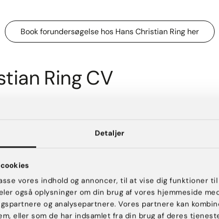
Book forundersøgelse hos Hans Christian Ring her
stian Ring CV
Detaljer
2014 på Københavns Universitet.
cookies
passe vores indhold og annoncer, til at vise dig funktioner til
matologisk konsulent hos AK Aesthetics
 deler også oplysninger om din brug af vores hjemmeside me
ngspartnere og analysepartnere. Vores partnere kan kombin
lands Universitets Hospital, Dermatologisk Afdeling, Roskilde
em, eller som de har indsamlet fra din brug af deres tjeneste