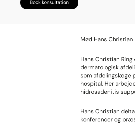
Book konsultation
Mød Hans Christian 
Hans Christian Ring 
dermatologisk afdel
som afdelingslæge på
hospital. Her arbej
hidrosadenitis suppu
Hans Christian deltag
konferencer og præs