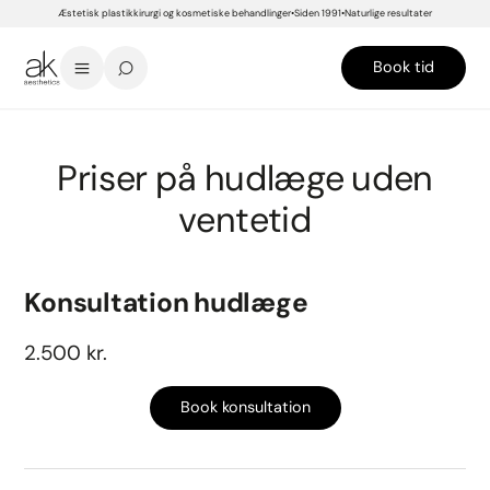
Æstetisk plastikkirurgi og kosmetiske behandlinger
Siden 1991
Naturlige resultater
Book tid
START
>
PRISER
>
BEHANDLINGER
>
HJÆLP TIL
>
HUDLÆGE UDEN VENTETID
Priser på hudlæge uden
ventetid
Konsultation hudlæge
2.500 kr.
Book konsultation