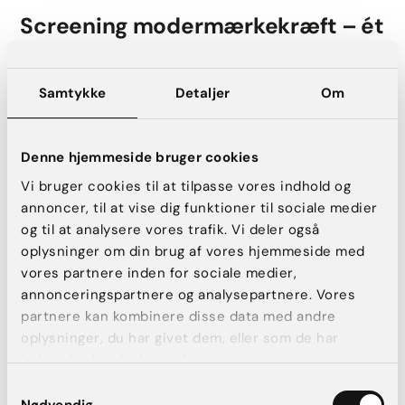
Screening modermærkekræft – ét
modermærke
500 kr.
Samtykke
Detaljer
Om
Book konsultation
Denne hjemmeside bruger cookies
Vi bruger cookies til at tilpasse vores indhold og
annoncer, til at vise dig funktioner til sociale medier
Screening modermærkekræft –
og til at analysere vores trafik. Vi deler også
oplysninger om din brug af vores hjemmeside med
hele kroppen
vores partnere inden for sociale medier,
annonceringspartnere og analysepartnere. Vores
2.500 kr.
partnere kan kombinere disse data med andre
oplysninger, du har givet dem, eller som de har
Book konsultation
indsamlet fra din brug af deres tjenester.
Samtykkevalg