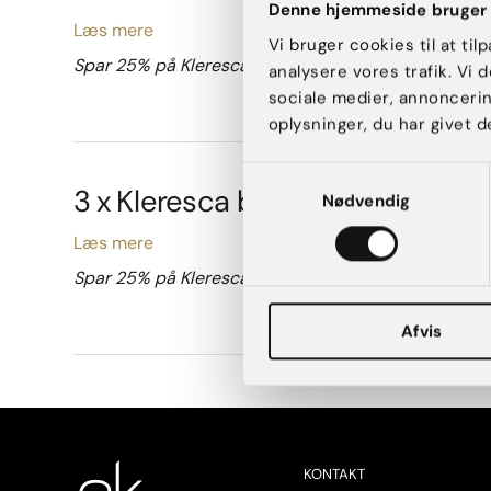
Denne hjemmeside bruger 
Læs mere
Vi bruger cookies til at til
Spar 25% på Kleresca akne ved fremvisning af gyldi
analysere vores trafik. Vi
sociale medier, annonceri
oplysninger, du har givet d
Samtykkevalg
3 x Kleresca behandling for akn
Nødvendig
Læs mere
Spar 25% på Kleresca akne ved fremvisning af gyldi
Afvis
KONTAKT