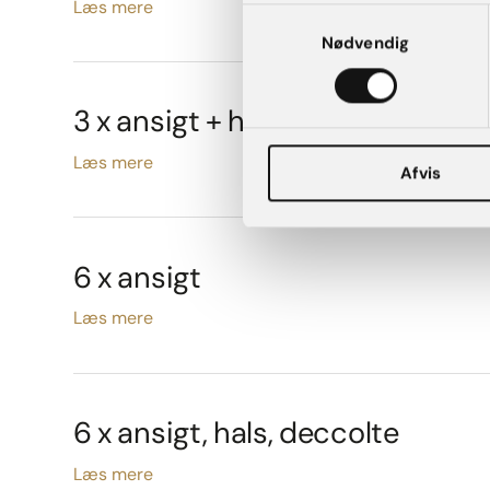
Læs mere
Samtykkevalg
Nødvendig
3 x ansigt + hals + decollete
Læs mere
Afvis
6 x ansigt
Læs mere
6 x ansigt, hals, deccolte
Læs mere