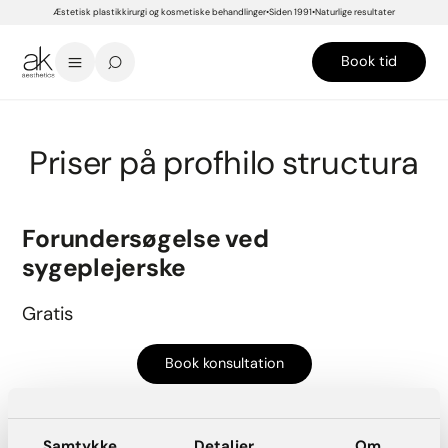
Æstetisk plastikkirurgi og kosmetiske behandlinger
Siden 1991
Naturlige resultater
Book tid
START
>
PRISER
>
BEHANDLINGER
>
INJEKTIONER
>
PROFHILO STRUCTURA
Priser på profhilo structura
Forundersøgelse ved
sygeplejerske
Gratis
Book konsultation
Samtykke
Detaljer
Om