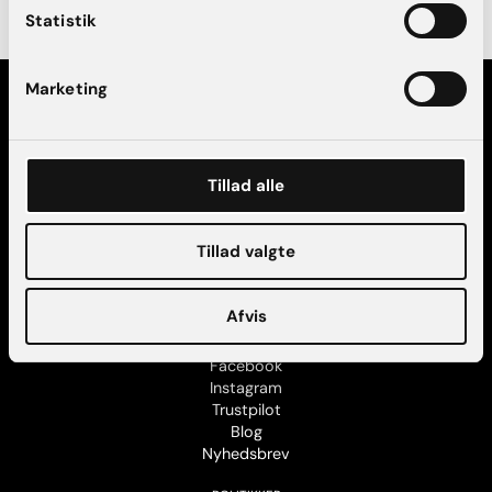
Statistik
Marketing
Tillad alle
KONTAKT
AK Aesthetics København
Tillad valgte
AK Aesthetics Aarhus
Find vej og parkering
Kontakt os
Afvis
FØLG OS
Facebook
Instagram
Trustpilot
Blog
Nyhedsbrev