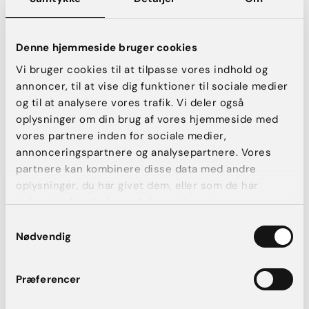
1 behandling med 2 ml.
Læs mere
Denne hjemmeside bruger cookies
3.500 kr.
Vi bruger cookies til at tilpasse vores indhold og
annoncer, til at vise dig funktioner til sociale medier
Book konsultation
og til at analysere vores trafik. Vi deler også
oplysninger om din brug af vores hjemmeside med
vores partnere inden for sociale medier,
annonceringspartnere og analysepartnere. Vores
Kur med 2 behandlinger (i alt 4
partnere kan kombinere disse data med andre
oplysninger, du har givet dem, eller som de har
ml.)
indsamlet fra din brug af deres tjenester.
Læs mere
Samtykkevalg
Nødvendig
5.000 kr.
Book konsultation
Præferencer