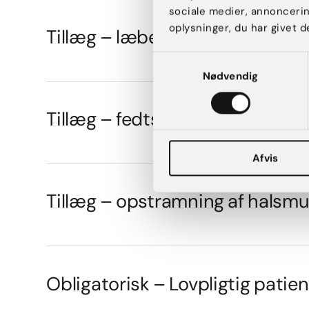
sociale medier, annonceri
oplysninger, du har givet d
Tillæg – læbeløft og fedttransp
Samtykkevalg
Nødvendig
Tillæg – fedtsugning af hals
Afvis
Tillæg – opstramning af halsm
Obligatorisk – Lovpligtig patien