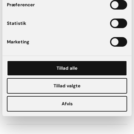
Præferencer
Statistik
IS Clinical – Sheald Recovery Balm
Marketing
855 kr.
Tillad alle
IS Clinical – Super Serum
Tillad valgte
Advance+ 15ml
Afvis
995 kr.