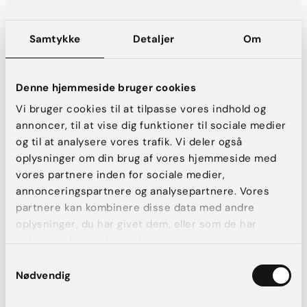
Obligatorisk – Lovpligtig
Samtykke
Detaljer
Om
patientforsikring
1.500 kr.
Denne hjemmeside bruger cookies
Vi bruger cookies til at tilpasse vores indhold og
annoncer, til at vise dig funktioner til sociale medier
og til at analysere vores trafik. Vi deler også
oplysninger om din brug af vores hjemmeside med
Tillæg – fuld bedøvelse
vores partnere inden for sociale medier,
annonceringspartnere og analysepartnere. Vores
3.000 kr.
partnere kan kombinere disse data med andre
oplysninger, du har givet dem, eller som de har
indsamlet fra din brug af deres tjenester.
Samtykkevalg
Tillæg – overnatning pr. nat
Nødvendig
5.000 kr.