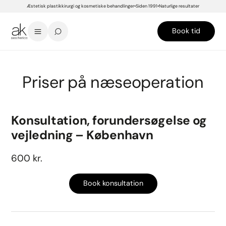
Æstetisk plastikkirurgi og kosmetiske behandlinger
Siden 1991
Naturlige resultater
Book tid
START
>
PRISER
>
PLASTIKKIRURGI
>
ANSIGTSKIRURGI
>
NÆSEOPERATION
Priser på næseoperation
Konsultation, forundersøgelse og
vejledning – København
600 kr.
Book konsultation