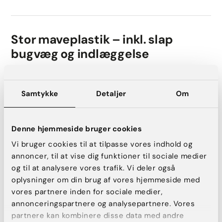
Stor maveplastik – inkl. slap
bugvæg og indlæggelse
Læs mere
Se før- og efterbilleder
55.000 kr.
Samtykke
Detaljer
Om
Finansiering
Book konsultation
Denne hjemmeside bruger cookies
Vi bruger cookies til at tilpasse vores indhold og
annoncer, til at vise dig funktioner til sociale medier
og til at analysere vores trafik. Vi deler også
360 g – Belt lipectomi, inkl.
oplysninger om din brug af vores hjemmeside med
indlæggelse
vores partnere inden for sociale medier,
annonceringspartnere og analysepartnere. Vores
Læs mere
Se før- og efterbilleder
partnere kan kombinere disse data med andre