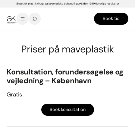
Æstetisk plastikkirurgi og kosmetiske behandlinger
Siden 1991
Naturlige resultater
Book tid
START
>
PRISER
>
PLASTIKKIRURGI
>
KROPSKIRURGI
>
MAVEPLASTIK
Priser på maveplastik
Konsultation, forundersøgelse og
vejledning – København
Gratis
Book konsultation